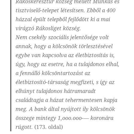
Rákoskeresztúr község mellett Munkás és
tisztviselő-telepet létesítsen. Ebből a 400
házzal épült telepből fejlődött ki a mai
virágzó Rákosliget község.
Nem csekély szociális jelentősége volt
annak, hogy a kölcsönök törlesztésével
egybe van kapcsolva az életbiztosítás is,
úgy, hogy az esetre, ha a tulajdonos elhal,
a fennálló kölcsöntartozást az
életbiztosító-társaság megfizeti, s így az
elhúnyt tulajdonos hátramaradt
családtagja a házat tehermentesen kapja
meg. A bank által nyújtott ily kölcsönök
összege mintegy 1,ooo.ooo-— koronára
rúgott.
(173. oldal)