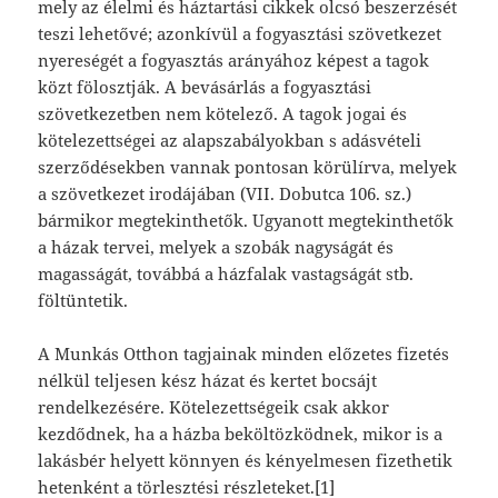
mely az élelmi és háztartási cikkek olcsó beszerzését
teszi lehetővé; azonkívül a fogyasztási szövetkezet
nyereségét a fogyasztás arányához képest a tagok
közt fölosztják. A bevásárlás a fogyasztási
szövetkezetben nem kötelező. A tagok jogai és
kötelezettségei az alapszabályokban s adásvételi
szerződésekben vannak pontosan körülírva, melyek
a szövetkezet irodájában (VII. Dobutca 106. sz.)
bármikor megtekinthetők. Ugyanott megtekinthetők
a házak tervei, melyek a szobák nagyságát és
magasságát, továbbá a házfalak vastagságát stb.
föltüntetik.
A Munkás Otthon tagjainak minden előzetes fizetés
nélkül teljesen kész házat és kertet bocsájt
rendelkezésére. Kötelezettségeik csak akkor
kezdődnek, ha a házba beköltözködnek, mikor is a
lakásbér helyett könnyen és kényelmesen fizethetik
hetenként a törlesztési részleteket.
[1]