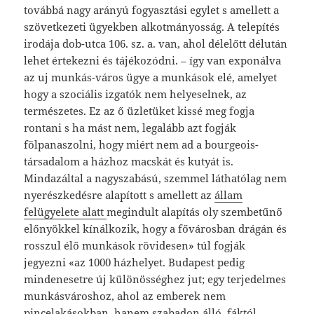
továbbá nagy arányú fogyasztási egylet s amellett a
szövetkezeti ügyekben alkotmányosság. A telepítés
irodája dob-utca 106. sz. a. van, ahol délelőtt délután
lehet értekezni és tájékozódni. – így van exponálva
az uj munkás-város ügye a munkások elé, amelyet
hogy a szociális izgatók nem helyeselnek, az
természetes. Ez az ő üzletüket kissé meg fogja
rontani s ha mást nem, legalább azt fogják
fölpanaszolni, hogy miért nem ad a bourgeois-
társadalom a házhoz macskát és kutyát is.
Mindazáltal a nagyszabású, szemmel láthatólag nem
nyerészkedésre alapított s amellett az
állam
felügyelete alatt
megindult alapítás oly szembetűnő
előnyökkel kínálkozik, hogy a fővárosban drágán és
rosszul élő munkások rövidesen» túl fogják
jegyezni «az 1000 házhelyet. Budapest pedig
mindenesetre új különösséghez jut; egy terjedelmes
munkásvároshoz, ahol az emberek nem
pincelakásokban, hanem szabadon álló, fáktól