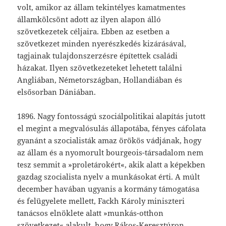
volt, amikor az állam tekintélyes kamatmentes
államkölcsönt adott az ilyen alapon álló
szövetkezetek céljaira. Ebben az esetben a
szövetkezet minden nyerészkedés kizárásával,
tagjainak tulajdonszerzésre építettek családi
házakat. Ilyen szövetkezeteket lehetett találni
Angliában, Németországban, Hollandiában és
elsősorban Dániában.
1896. Nagy fontosságú szociálpolitikai alapítás jutott
el megint a megvalósulás állapotába, fényes cáfolata
gyanánt a szocialisták amaz örökös vádjának, hogy
az állam és a nyomorult bourgeois-társadalom nem
tesz semmit a »proletárokért«, akik alatt a képekben
gazdag szocialista nyelv a munkásokat érti. A múlt
december havában ugyanis a kormány támogatása
és felügyelete mellett, Fackh Károly miniszteri
tanácsos elnöklete alatt »munkás-otthon
szövetkezet« alakult, hogy Rákos-Keresztúron,