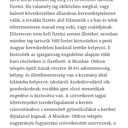
fizetni. Ha valamely tag időközben meghal, vagy
baleset következtében állandóan keresetképtelenné
válik, a további fizetés alól fölmentik s a ház és telek
tehermentesen marad meg neki, vagy családjának.
Előzetesen nem kell fizetni semmi illetéket, azonban
minden tag tartozik 160) forint biztosítékot a pesti
magyar kereskedelmi banknál letétbe helyezni. E
biztosíték az igazgatóság engedelme alapján több
havi részletben is fizethető. A Munkás- Otthon
telepén épült házak részére 30 évi adómentesség,
bélyeg- és illetékmentesség van a kormány által
kilátásba helyezve; iskoláról, kisdedóvodáról stb.
gondoskodnak; továbbá igen olcsó menetdíjak
engedése is biztosítva van. A szövetkezet tagjai
ültetvényeket (szederfapalántát a kerítés
csinosításához s nemesített gyümölcsfákat a kertbe)
díjtalanul kapnak. A Munkás- Otthon telepén
nagyarányú fogyasztási szövetkezetét szerveznek, a