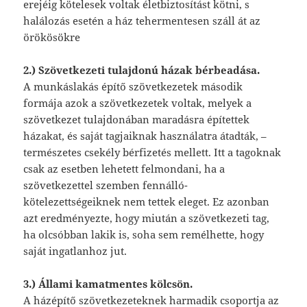
erejéig kötelesek voltak életbiztosítást kötni, s
halálozás esetén a ház tehermentesen száll át az
örökösökre
2.) Szövetkezeti tulajdonú házak bérbeadása.
A munkáslakás építő szövetkezetek második
formája azok a szövetkezetek voltak, melyek a
szövetkezet tulajdonában maradásra építettek
házakat, és saját tagjaiknak használatra átadták, –
természetes csekély bérfizetés mellett. Itt a tagoknak
csak az esetben lehetett felmondani, ha a
szövetkezettel szemben fennálló-
kötelezettségeiknek nem tettek eleget. Ez azonban
azt eredményezte, hogy miután a szövetkezeti tag,
ha olcsóbban lakik is, soha sem remélhette, hogy
saját ingatlanhoz jut.
3.) Állami kamatmentes kölcsön.
A házépítő szövetkezeteknek harmadik csoportja az