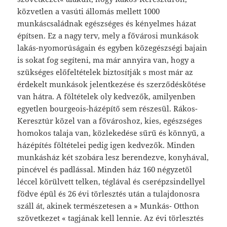
közvetlen a vasúti állomás mellett 1000
munkáscsaládnak egészséges és kényelmes házat
építsen. Ez a nagy terv, mely a fővárosi munkások
lakás-nyomorúságain és egyben közegészségi bajain
is sokat fog segíteni, ma már annyira van, hogy a
szükséges előfeltételek biztosítják s most már az
érdekelt munkások jelentkezése és szerződéskötése
van hátra. A föltételek oly kedvezők, amilyenben
egyetlen bourgeois-házépítő sem részesül. Rákos-
Keresztúr közel van a fővároshoz, kies, egészséges
homokos talaja van, közlekedése sűrű és könnyű, a
házépítés föltételei pedig igen kedvezők. Minden
munkásház két szobára lesz berendezve, konyhával,
pincével és padlással. Minden ház 160 négyzetöl
léccel körülvett telken, téglával és cserépzsindellyel
födve épül és 26 évi törlesztés után a tulajdonosra
száll át, akinek természetesen a » Munkás- Otthon
szövetkezet « tagjának kell lennie. Az évi törlesztés