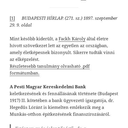
[1]
BUDAPESTI HÍRLAP. (271. sz.) 1897. szeptember
29. 9. oldal
Mint később kiderült, a
Fackh Károly
által életre
hívott szövetkezet lett az egyetlen az országban,
amely életképesnek bizonyult. Sikerre tudták vinni
az elképzelést.
Részletesebb tanulmány olvasható .pdf
formátumban.
A Pesti Magyar Kereskedelmi Bank
keletkezésének és fennállásának története (Budapest
1917) II. kötetében a bank ügyvezető igazgatója, dr.
Hegedűs Lóránt is kiemelten emlékezik meg a
Munkás-otthon építkezésének finanszírozásáról.