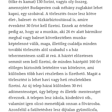
(tőke és kamat) 130 forint, vagyis oly összeg,
amennyiért Budapesten csak néhány zuglakást lehet
kapni, egy szobával. A törlesztés össze lesz kötve
élet-, baleset- és tűzkárbiztosítással is, amire
évenként 30 frtot kell fizetni. Ennek az értelme
pedig az, hogy az a munkás, aki 26 év alatt bármikor
meghal vagy baleset következtében munka-
képtelenné válik, maga, illetőleg családja minden
további törlesztés alól szabadul s a ház
tehermentesen száll át reá. A házért előzetesen
semmit sem kell fizetni, de minden házépítő 160 frt
előleges biztosíték letételére van kötelezve, ami
különben több havi részletben is fizethető. Magát a
törlesztést is lehet havi vagy heti részletekben
fizetni. Az új telep házai különben 30 évi
adómentességet, úgy bélyeg- és illeték- mentességet
élveznek. A telepen lesz iskola, kisdedóvó stb.,
valamint igen olcsó menetdíjak onnan a fővárosba.
Azonfelül a faültetéshez lesz díjtalan gyümölcsfa,