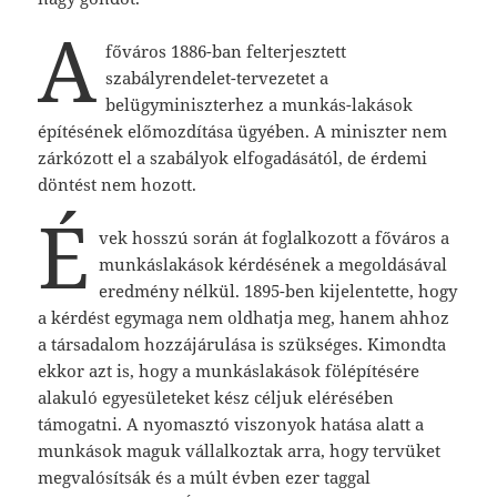
A
főváros 1886-ban felterjesztett
szabályrendelet-tervezetet a
belügyminiszterhez a munkás-lakások
építésének előmozdítása ügyében. A miniszter nem
zárkózott el a szabályok elfogadásától, de érdemi
döntést nem hozott.
É
vek hosszú során át foglalkozott a főváros a
munkáslakások kérdésének a megoldásával
eredmény nélkül. 1895-ben kijelentette, hogy
a kérdést egymaga nem oldhatja meg, hanem ahhoz
a társadalom hozzájárulása is szükséges. Kimondta
ekkor azt is, hogy a munkáslakások fölépítésére
alakuló egyesületeket kész céljuk elérésében
támogatni. A nyomasztó viszonyok hatása alatt a
munkások maguk vállalkoztak arra, hogy tervüket
megvalósítsák és a múlt évben ezer taggal