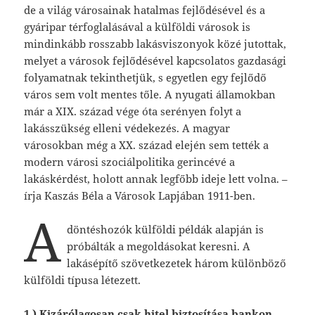
de a világ városainak hatalmas fejlődésével és a
gyáripar térfoglalásával a külföldi városok is
mindinkább rosszabb lakásviszonyok közé jutottak,
melyet a városok fejlődésével kapcsolatos gazdasági
folyamatnak tekinthetjük, s egyetlen egy fejlődő
város sem volt mentes tőle. A nyugati államokban
már a XIX. század vége óta serényen folyt a
lakásszükség elleni védekezés. A magyar
városokban még a XX. század elején sem tették a
modern városi szociálpolitika gerincévé a
lakáskérdést, holott annak legfőbb ideje lett volna. –
írja Kaszás Béla a Városok Lapjában 1911-ben.
A
döntéshozók külföldi példák alapján is
próbálták a megoldásokat keresni. A
lakásépítő szövetkezetek három különböző
külföldi típusa létezett.
1.) Kizárólagosan csak hitel biztosítása bankon