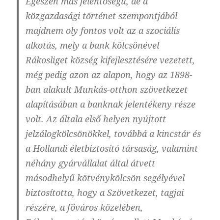
Egészen más jelentőségű, de a
közgazdasági történet szempontjából
majdnem oly fontos volt az a szociális
alkotás, mely a bank kölcsönével
Rákosliget község kifejlesztésére vezetett,
még pedig azon az alapon, hogy az 1898-
ban alakult Munkás-otthon szövetkezet
alapításában a banknak jelentékeny része
volt. Az általa első helyen nyújtott
jelzálogkölcsönökkel, továbbá a kincstár és
a Hollandi életbiztosító társaság, valamint
néhány gyárvállalat által átvett
másodhelyű kötvénykölcsön segélyével
biztosította, hogy a Szövetkezet, tagjai
részére, a főváros közelében,