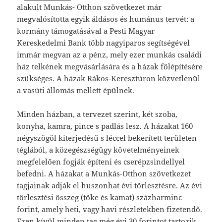
alakult Munkás- Otthon szövetkezet már
megvalósította egyik áldásos és humánus tervét: a
kormány támogatásával a Pesti Magyar
Kereskedelmi Bank több nagyiparos segítségével
immár megvan az a pénz, mely ezer munkás családi
ház telkének megvásárlására és a házak fölépítésére
szükséges. A házak Rákos-Keresztúron közvetlenül
a vasúti állomás mellett épülnek.
Minden házban, a tervezet szerint, két szoba,
konyha, kamra, pince s padlás lesz. A házakat 160
négyszögöl kiterjedésű s léccel bekerített területen
téglából, a közegészségügy követelményeinek
megfelelően fogják építeni és cserépzsindellyel
befedni. A házakat a Munkás-Otthon szövetkezet
tagjainak adják el huszonhat évi törlesztésre. Az évi
törlesztési összeg (töke és kamat) százharminc
forint, amely heti, vagy havi részletekben fizetendő.
Ezen kívül minden tag még évi 30 forintot tartozik