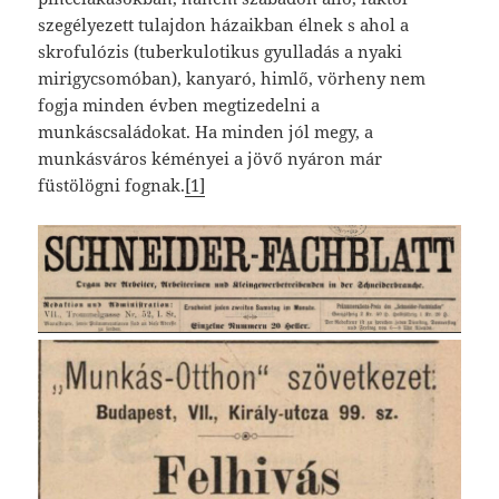
szegélyezett tulajdon házaikban élnek s ahol a
skrofulózis (tuberkulotikus gyulladás a nyaki
mirigycsomóban), kanyaró, himlő, vörheny nem
fogja minden évben megtizedelni a
munkáscsaládokat. Ha minden jól megy, a
munkásváros kéményei a jövő nyáron már
füstölögni fognak.
[1]