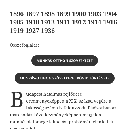
1896
1897
1898
1899
1900
1903
1904
1905
1910
1913
1911
1912
1914
1916
1919
1927
1936
Összefoglalás:
MUNKÁS-OTTHON SZÖVETKEZET
MUNKÁS-OTTHON SZÖVETKEZET RÖVID TÖRTÉNETE
B
udapest hatalmas fejlődése
eredményeképpen a XIX. század végére a
lakosság száma is felduzzadt. Elsősorban az
iparosodás következményeképpen megjelent
munkások tömege lakhatási problémái jelentettek
nagy gondot.