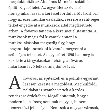
megalakították az Általános Munkás-családház
építő- Egyesületet. Az egyesület az év első
hónapjaiban azzal a kéréssel fordult a fővároshoz,
hogy az ezer munkás-családház részére a szükséges
telket engedje át a munkások által megfizethető
árban. A főváros tanácsa a kérelmet elutasította. A
munkások mégis föl kívánták építeni a
munkáslakásokat mégpedig úgy, hogy
magántulajdonosoktól kívánták megvenni a
szükséges telkeket. Az egyesület 1896-ban meg is
kezdette a tárgyalásokat néhány, a főváros
határában levő telkek tulajdonosával.
A
főváros, az építészek és a politika egyaránt
lázasan kereste a megoldást. Még külföldi
példákat is számba vettek a kérdés
rendezése érdekében. Megállapították, hogy a
modern lakásínség nemcsak magyar, hanem
nemzetközi jelenség is. Nemcsak a magyar városok,