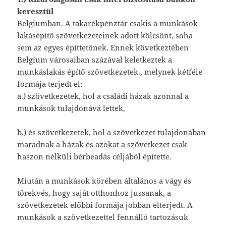
keresztül
Belgiumban. A takarékpénztár csakis a munkások
lakásépítő szövetkezeteinek adott kölcsönt, soha
sem az egyes építtetőnek. Ennek következtében
Belgium városaiban százával keletkeztek a
munkáslakás építő szövetkezetek., melynek kétféle
formája terjedt el:
a.) szövetkezetek, hol a családi házak azonnal a
munkások tulajdonává lettek,
b.) és szövetkezetek, hol a szövetkezet tulajdonában
maradnak a házak és azokat a szövetkezet csak
haszon nélküli bérbeadás céljából építette.
Miután a munkások körében általános a vágy és
törekvés, hogy saját otthonhoz jussanak, a
szövetkezetek előbbi formája jobban elterjedt. A
munkások a szövetkezettel fennálló tartozásuk