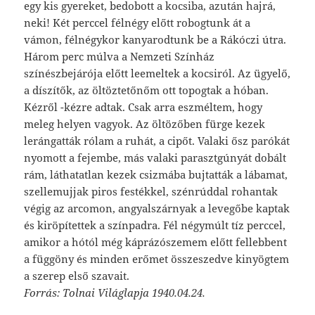
egy kis gyereket, bedobott a kocsiba, azután hajrá,
neki! Két perccel félnégy előtt robogtunk át a
vámon, félnégykor kanyarodtunk be a Rákóczi útra.
Három perc múlva a Nemzeti Színház
színészbejárója előtt leemeltek a kocsiról. Az ügyelő,
a díszítők, az öltöztetőnőm ott topogtak a hóban.
Kézről -kézre adtak. Csak arra eszméltem, hogy
meleg helyen vagyok. Az öltözőben fürge kezek
lerángatták rólam a ruhát, a cipőt. Valaki ősz parókát
nyomott a fejembe, más valaki parasztgúnyát dobált
rám, láthatatlan kezek csizmába bujtatták a lábamat,
szellemujjak piros festékkel, szénrúddal rohantak
végig az arcomon, angyalszárnyak a levegőbe kaptak
és kiröpítettek a színpadra. Fél négymúlt tíz perccel,
amikor a hótól még káprázószemem előtt fellebbent
a függöny és minden erőmet összeszedve kinyögtem
a szerep első szavait.
Forrás: Tolnai Világlapja 1940.04.24.