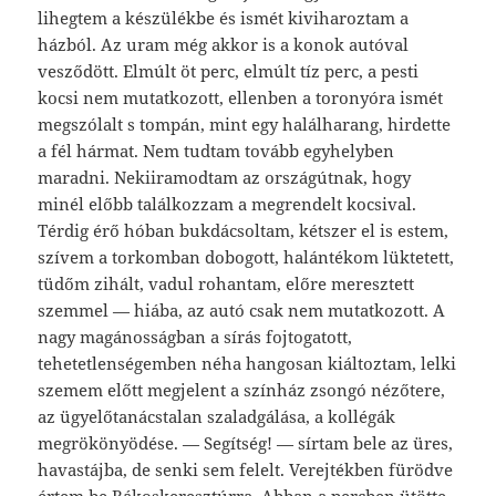
lihegtem a készülékbe és ismét kiviharoztam a
házból. Az uram még akkor is a konok autóval
vesződött. Elmúlt öt perc, elmúlt tíz perc, a pesti
kocsi nem mutatkozott, ellenben a toronyóra ismét
megszólalt s tompán, mint egy halálharang, hirdette
a fél hármat. Nem tudtam tovább egyhelyben
maradni. Nekiiramodtam az országútnak, hogy
minél előbb találkozzam a megrendelt kocsival.
Térdig érő hóban bukdácsoltam, kétszer el is estem,
szívem a torkomban dobogott, halántékom lüktetett,
tüdőm zihált, vadul rohantam, előre meresztett
szemmel — hiába, az autó csak nem mutatkozott. A
nagy magánosságban a sírás fojtogatott,
tehetetlenségemben néha hangosan kiáltoztam, lelki
szemem előtt megjelent a színház zsongó nézőtere,
az ügyelőtanácstalan szaladgálása, a kollégák
megrökönyödése. — Segítség! — sírtam bele az üres,
havastájba, de senki sem felelt. Verejtékben fürödve