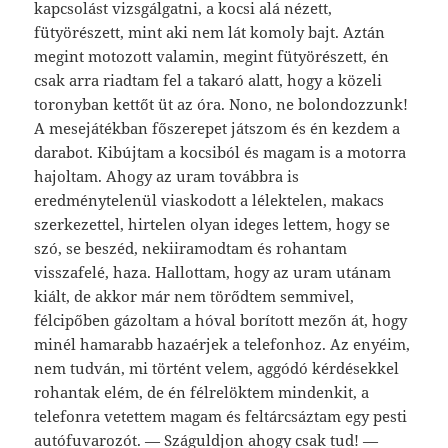
kapcsolást vizsgálgatni, a kocsi alá nézett,
fütyörészett, mint aki nem lát komoly bajt. Aztán
megint motozott valamin, megint fütyörészett, én
csak arra riadtam fel a takaró alatt, hogy a közeli
toronyban kettőt üt az óra. Nono, ne bolondozzunk!
A mesejátékban főszerepet játszom és én kezdem a
darabot. Kibújtam a kocsiból és magam is a motorra
hajoltam. Ahogy az uram továbbra is
eredménytelenül viaskodott a lélektelen, makacs
szerkezettel, hirtelen olyan ideges lettem, hogy se
szó, se beszéd, nekiiramodtam és rohantam
visszafelé, haza. Hallottam, hogy az uram utánam
kiált, de akkor már nem törődtem semmivel,
félcipőben gázoltam a hóval borított mezőn át, hogy
minél hamarabb hazaérjek a telefonhoz. Az enyéim,
nem tudván, mi történt velem, aggódó kérdésekkel
rohantak elém, de én félrelöktem mindenkit, a
telefonra vetettem magam és feltárcsáztam egy pesti
autófuvarozót. — Száguldjon ahogy csak tud! —