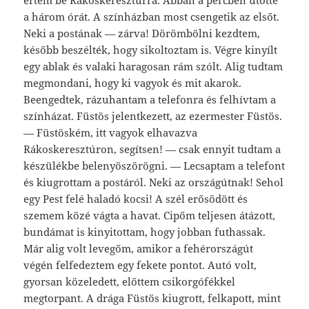
értem be Rákoskeresztúrra. Abban a percben ütötte
a három órát. A színházban most csengetik az elsőt.
Neki a postának — zárva! Dörömbölni kezdtem,
később beszélték, hogy sikoltoztam is. Végre kinyílt
egy ablak és valaki haragosan rám szólt. Alig tudtam
megmondani, hogy ki vagyok és mit akarok.
Beengedtek, rázuhantam a telefonra és felhívtam a
színházat. Füstös jelentkezett, az ezermester Füstös.
— Füstöském, itt vagyok elhavazva
Rákoskeresztúron, segítsen! — csak ennyit tudtam a
készülékbe belenyöszörögni. — Lecsaptam a telefont
és kiugrottam a postáról. Neki az országútnak! Sehol
egy Pest felé haladó kocsi! A szél erősödött és
szemem közé vágta a havat. Cipőm teljesen átázott,
bundámat is kinyitottam, hogy jobban futhassak.
Már alig volt levegőm, amikor a fehérországút
végén felfedeztem egy fekete pontot. Autó volt,
gyorsan közeledett, előttem csikorgófékkel
megtorpant. A drága Füstös kiugrott, felkapott, mint