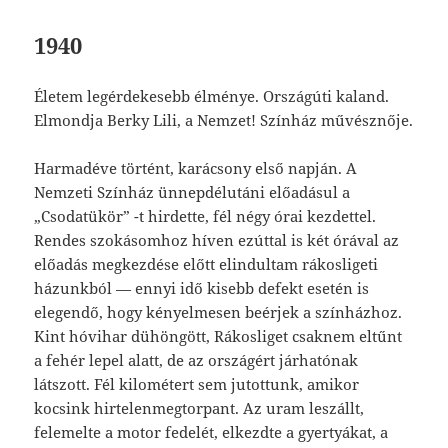
1940
Életem legérdekesebb élménye. Országúti kaland.
Elmondja Berky Lili, a Nemzet! Színház művésznője.
Harmadéve történt, karácsony első napján. A
Nemzeti Színház ünnepdélutáni előadásul a
„Csodatükör” -t hirdette, fél négy órai kezdettel.
Rendes szokásomhoz híven ezúttal is két órával az
előadás megkezdése előtt elindultam rákosligeti
házunkból — ennyi idő kisebb defekt esetén is
elegendő, hogy kényelmesen beérjek a színházhoz.
Kint hóvihar dühöngött, Rákosliget csaknem eltűnt
a fehér lepel alatt, de az országért járhatónak
látszott. Fél kilométert sem jutottunk, amikor
kocsink hirtelenmegtorpant. Az uram leszállt,
felemelte a motor fedelét, elkezdte a gyertyákat, a