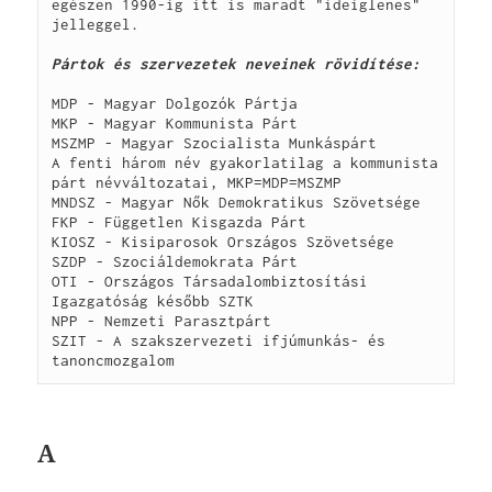
egészen 1990-ig itt is maradt "ideiglenes" 
jelleggel.

Pártok és szervezetek neveinek rövidítése:
MDP - Magyar Dolgozók Pártja

MKP - Magyar Kommunista Párt

MSZMP - Magyar Szocialista Munkáspárt

A fenti három név gyakorlatilag a kommunista 
párt névváltozatai, MKP=MDP=MSZMP

MNDSZ - 
Magyar Nők Demokratikus Szövetsége

FKP - Független Kisgazda Párt

KIOSZ - Kisiparosok Országos Szövetsége

SZDP - Szociáldemokrata Párt

OTI - Országos Társadalombiztosítási 
Igazgatóság később SZTK

NPP - Nemzeti Parasztpárt

SZIT - A szakszervezeti ifjúmunkás- és 
A