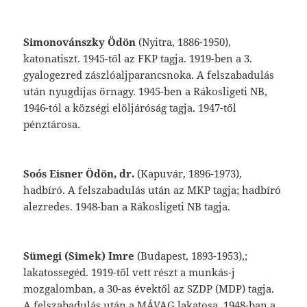
Simonovánszky
Ödön
(Nyitra,
1886-1950),
katonatiszt.
1945-től
az
FKP
tagja.
1919-ben
a
3.
gyalogezred
zászlóaljparancsnoka.
A
fel
szabadulás
után
nyugdíjas
őrnagy.
1945-ben
a
Rákosligeti
NB,
1946-tól
a
községi
elöl
járóság
tagja.
1947-től
pénztárosa.
Soós
Eisner
Ödön,
dr.
(Kapuvár,
1896-1973),
hadbíró.
A
felszabadulás
után
az
MKP
tag
ja;
hadbíró
alezredes.
1948-ban
a
Rákos
ligeti
NB
tagja.
Sümegi
(Simek)
Imre
(Budapest,
1893-1953),;
lakatossegéd.
1919-től
vett
részt
a
munkás-j
mozgalomban,
a
30-as
évektől
az
SZDP
(MDP)
tagja.
A
felszabadulás
után
a
MÁ
VAG
lakatosa.
1948-ban
a