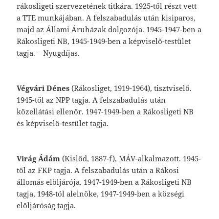
rákosligeti
szervezetének
titkára.
1925-től
részt
vett
a
TTE
munkájá
ban.
A
felszabadulás
után
kisiparos,
majd
az
Állami
Áruházak
dolgozója.
1945-1947-
ben
a
Rákosligeti
NB,
1945-1949-ben
a
képviselő-testület
tagja.
–
Nyugdíjas.
Végvári
Dénes
(
Rákosliget
,
1919-1964),
tiszt
viselő.
1945-től
az
NPP
tagja.
A
felszabadulás
után
közellátási
ellenőr.
1947-1949-ben
a
Rákosligeti
NB
és
képviselő-testület
tagja.
Virág
Ádám
(Kislőd,
1887-f),
MÁV-alkalma
zott.
1945-
től
az
FKP
tagja.
A
felszabadulás
után
a
Rákosi
állomás
elöljárója.
1947-1949-
ben
a
Rákosligeti
NB
tagja,
1948-tól
alel
nöke,
1947-1949-ben
a
községi
elöljáróság
tagja.