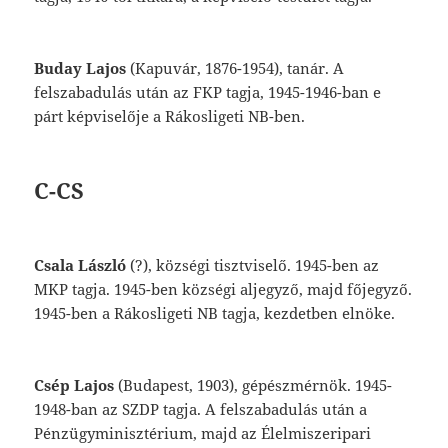
Buday
Lajos
(Kapuvár,
1876-1954),
tanár.
A
felszabadulás
után
az
FKP
tagja,
1945-
1946-ban
e
párt
képviselője
a
Rákosligeti
NB-ben.
C-CS
Csala
László
(?),
községi
tisztviselő.
1945-ben
az
MKP
tagja.
1945-ben
községi
aljegyző,
majd
főjegyző.
1945-ben
a
Rákosligeti
NB
tagja,
kezdetben
elnöke.
Csép
Lajos
(Budapest,
1903),
gépészmérnök.
1945-
1948-ban
az
SZDP
tagja.
A
felszaba
dulás
után
a
Pénzügyminisztérium,
majd
az
Élelmiszeripari