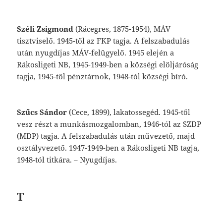
Széli
Zsigmond
(Rácegres,
1875-1954),
MÁV
tisztviselő.
1945-től
az
FKP
tagja.
A
felsza
badulás
után
nyugdíjas
MÁV-felügyelő.
1945
elején
a
Rákosligeti
NB,
1945-1949-ben
a
községi
elöljáróság
tagja,
1945-től
pénz
tárnok,
1948-tól
községi
bíró.
Szűcs
Sándor
(Cece,
1899),
lakatossegéd.
1945-től
vesz
részt
a
munkásmozgalomban,
1946-tól
az
SZDP
(MDP)
tagja.
A
felszaba
dulás
után
művezető,
majd
osztályvezető.
1947-1949-ben
a
Rákosligeti
NB
tagja,
1948-
tól
titkára.
–
Nyugdíjas.
T