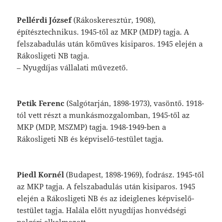
Pellérdi
József
(Rákoskeresztúr,
1908),
épí
tésztechnikus.
1945-től
az
MKP
(MDP)
tagja.
A
felszabadulás
után
kőműves
kisipa
ros.
1945
elején
a
Rákosligeti
NB
tagja.
–
Nyugdíjas
vállalati
művezető.
Petik
Ferenc
(Salgótarján,
1898-1973),
vas
öntő.
1918-
tól
vett
részt
a
munkásmozgalom
ban,
1945-től
az
MKP
(MDP,
MSZMP)
tagja.
1948-1949-ben
a
Rákosligeti
NB
és
képviselő-testület
tagja.
Piedl
Kornél
(Budapest,
1898-1969),
fodrász.
1945-től
az
MKP
tagja.
A
felszabadulás
után
kisiparos.
1945
elején
a
Rákosligeti
NB
és
az
ideiglenes
képviselő-
testület
tagja.
Halála
előtt
nyugdíjas
honvédségi
polgári
alkalma
zott.