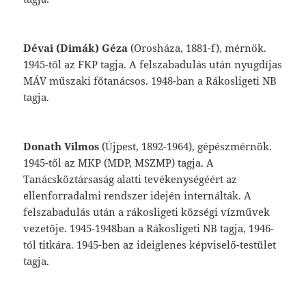
Dévai
(Dimák)
Géza
(Orosháza,
1881-f),
mér
nök.
1945-től
az
FKP
tagja.
A
felszabadulás
után
nyugdíjas
MÁV
műszaki
főtanácsos.
1948-ban
a
Rákosligeti
NB
tagja.
Donath
Vilmos
(Újpest,
1892-1964),
gépész
mérnök.
1945-től
az
MKP
(MDP,
MSZMP)
tagja.
A
Tanácsköztársaság
alatti
tevékeny
ségéért
az
ellenforradalmi
rendszer
idején
internálták.
A
felszabadulás
után
a
rákos
ligeti
községi
vízművek
vezetője.
1945-1948
ban
a
Rákosligeti
NB
tagja,
1946-
tól
titkára.
1945-ben
az
ideiglenes
képviselő-testület
tagja.