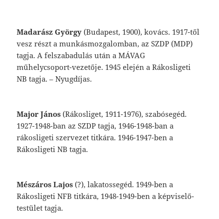
Madarász
György
(Budapest,
1900),
kovács.
1917-től
vesz
részt
a
munkásmozgalomban,
az
SZDP
(MDP)
tagja.
A
felszabadulás
után
a
MÁVAG
műhelycsoport-vezetője.
1945
elején
a
Rákosligeti
NB
tagja.
–
Nyugdíjas.
Major
János
(
Rákosliget
,
1911-1976),
szabó
segéd.
1927-1948-ban
az
SZDP
tagja,
1946-1948-ban a
rákosligeti
szervezet titkára. 1946-1947-ben a
Rákosligeti
NB tagja.
Mészáros
Lajos
(?),
lakatossegéd.
1949-ben
a
Rákosligeti
NFB
titkára,
1948-1949-ben
a
képviselő-
testület
tagja.