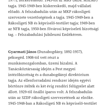
1977),
bőrkereskedő.
1945-től
az
MKP
(MDP,
MSZMP)
tagja.
1945-1949-ben
kis
kereskedő,
majd
vállalati
előadó.
A
felsza
badulás
után
az
MKP
rákosligeti
szervezete
vezetőségének
a
tagja.
1945-1949-ben
a
Rá
kosligeti
NB
és
képviselő-testület
tagja;
1949-
ben
az
NFB
tagja,
1950-ben
fővárosi
képvi
seleti
bizottsági
tag.
–
Felszabadulási
Jubi
leumi
Emlékérem.
Gyarmati
János
(Dunabogdány,
1892-1957),
péksegéd.
1908-tól
vett
részt
a
munkásmoz
galomban,
üzemi
bizalmi.
A
Tanácsköztár
saság
idején
a
Pest
megyei
intézőbizottság
és
a
dunabogdányi
direktórium
tagja.
Az
el
lenforradalmi
rendszer
idején
egyévi
börtönre
ítélték
és
két
évig
rendőri
felügyelet
alatt
állott.
1929-től
önálló
iparos
volt.
A
felszaba
dulás
után
az
SZDP
rákosligeti
szervezeté
nek
az
elnöke.
1945-1948-ban
a
Rákosligeti
NB
és
képviselő-testület