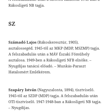
Rákosligeti
NB
tagja.
SZ
Számadó
Lajos
(Rákoskeresztúr,
1905),
asz
talossegéd.
1945-től
az
MKP
(MDP,
MSZMP)
tagja.
A
felszabadulás
után
a
MÁV
Északi
Főműhely
asztalosa.
1949-ben
a
Rá
kosligeti
NFB
elnöke.
–
Nyugdíjas
tanácsi
előadó.
–
Munkás-Paraszt
Hatalomért
Em
lékérem.
Szapáry
István
(Nagyszalonta,
1894),
tiszt
viselő.
1945-től
az
SZDP
(MDP)
tagja.
A
fel
szabadulás
után
OTI-tisztviselő.
1947-1948-
ban
a
Rákosligeti
NB
tagja.
–
Nyugdíjas.