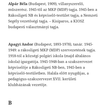
Alpár
Béla
(Budapest,
1909),
villanyszerelő,
műszerész.
1945-től
az
MKP
(MDP)
tagja.
1945-ben
a
Rákosligeti
NB
és
képviselő-testület
tagja,
a
Nemzeti
Segély
vezetőségi
tagja.
–
Kisiparos,
a
KIOSZ
budapesti
választmányi
tagja.
Apagyi
Andor
(Budapest,
1893-1978),
tanár.
1945-
1949:
a
rákosligeti
MKP
(MDP)
szer
vezetének
tagja.
1918-tól
a
községi
polgári
iskola
(majd
általános
iskola)
igazgatója.
1945-1948-ban
a
szakszervezet
képviselője
a
Rákosligeti
NB-ben,
1945-ben
a
képviselő-testületben
.
Halála
előtt
nyugdíjas,
a
peda
gógus-szakszervezet
XVII.
kerületi
klubhá
zának
vezetője.
B