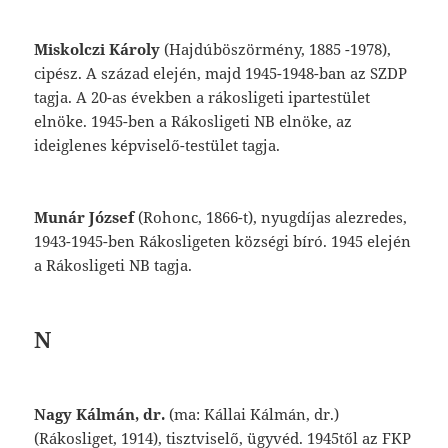
Miskolczi
Károly
(Hajdúböszörmény,
1885 -1978),
cipész. A század elején, majd 1945-1948-ban az SZDP
tagja. A 20-as években a
rákosligeti
ipartestület
elnöke. 1945-ben a
Rákosligeti
NB elnöke, az
ideiglenes képviselő-testület tagja.
Munár
József
(Rohonc,
1866-t),
nyugdíjas
alezredes,
1943-1945-ben
Rákosligeten
köz
ségi
bíró.
1945
elején
a
Rákosligeti
NB
tagja.
N
Nagy
Kálmán,
dr.
(ma:
Kállai
Kálmán,
dr.)
(
Rákosliget
,
1914),
tisztviselő,
ügyvéd.
1945
től
az
FKP