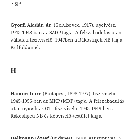
tagja.
Györfi
Aladár,
dr.
(Golubovec,
1917),
nyel
vész.
1945-1948-ban
az
SZDP
tagja.
A
fel
szabadulás
után
vállalati
tisztviselő.
1947
ben
a
Rákosligeti
NB
tagja.
Külföldön
él.
H
Hámori
Imre
(Budapest,
1898-1977),
tiszt
viselő.
1945-1956-ban
az
MKP
(MDP)
tagja.
A
felszabadulás
után
nyugdíjas
OTI-tiszt
viselő.
1945-1949-ben
a
Rákosligeti
NB
és
képviselő-testület
tagja.
Hellmann
József
(Budapest,
1910),
ezüstmű
ves.
A