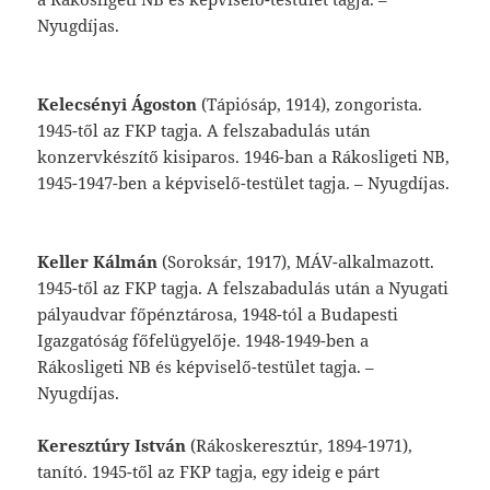
Nyugdíjas.
Kelecsényi
Ágoston
(Tápiósáp,
1914),
zongo
rista.
1945-től
az
FKP
tagja.
A
felszabadulás
után
konzervkészítő
kisiparos.
1946-ban
a
Rákosligeti
NB,
1945-1947-ben
a
képviselő-testület
tagja.
–
Nyugdíjas.
Keller
Kálmán
(Soroksár,
1917),
MÁV-alkal
mazott.
1945-től
az
FKP
tagja.
A
felszaba
dulás
után
a
Nyugati
pályaudvar
főpénztá
rosa,
1948-tól
a
Budapesti
Igazgatóság
fő
felügyelője.
1948-1949-ben
a
Rákosligeti
NB
és
képviselő-testület
tagja.
–
Nyugdíjas.
Keresztúry István
(Rákoskeresztúr, 1894-1971),
tanító. 1945-től az FKP tagja, egy ideig e párt