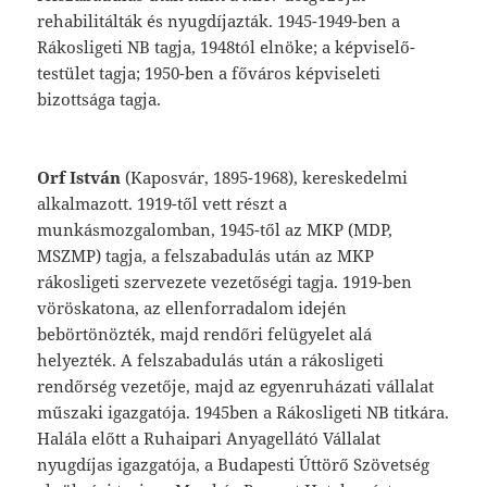
rehabilitálták
és
nyugdíjazták.
1945-1949-ben
a
Rákosligeti
NB
tagja,
1948
tól
elnöke;
a
képviselő-
testület
tagja;
1950-
ben
a
főváros
képviseleti
bizottsága
tagja.
Orf
István
(Kaposvár,
1895-1968),
kereske
delmi
alkalmazott.
1919-től
vett
részt
a
mun
kásmozgalomban,
1945-től
az
MKP
(MDP,
MSZMP)
tagja,
a
felszabadulás
után
az
MKP
rákosligeti
szervezete
vezetőségi
tagja.
1919-ben
vöröskatona,
az
ellenforradalom
idején
bebörtönözték,
majd
rendőri
felügye
let
alá
helyezték.
A
felszabadulás
után
a
rá
kosligeti
rendőrség
vezetője,
majd
az
egyen
ruházati
vállalat
műszaki
igazgatója.
1945
ben
a
Rákosligeti
NB
titkára.
Halála
előtt
a
Ruhaipari
Anyagellátó
Vállalat
nyugdíjas
igazgatója,
a
Budapesti
Úttörő
Szövetség