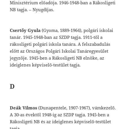
Minisztérium
előadója.
1946-
1948-ban
a
Rákosligeti
NB
tagja.
–
Nyug
díjas.
Csertőy
Gyula
(Gyoma,
1889-1964),
polgári
iskolai
tanár.
1945-1948-ban
az
SZDP
tagja.
1911-től
a
rákosligeti
polgári
iskola
tanára.
A
felszabadulás
előtt
az
Országos
Polgári
Iskolai
Tanáregyesület
jegyzője.
1945-ben
a
Rákosligeti
NB
elnöke,
az
ideiglenes
képviselő-testület
tagja.
D
Deák
Vilmos
(Dunapentele,
1907-1967),
vám
kezelő.
A
30-as
évektől
1948-ig
az
SZDP
tagja.
1945-ben
a
Rákosligeti
NB
és
az
ideiglenes
képviselő-testület
tagja.