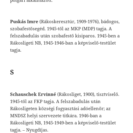
Puskás
Imre
(Rákoskeresztúr,
1909-1976),
bá
dogos,
szobafestősegéd.
1945-től
az
MKP
(MDP)
tagja.
A
felszabadulás
után
szoba
festő
kisiparos.
1945-ben
a
Rákosligeti
NB,
1945-1946-ban
a
képviselő-testület
tagja.
S
Schauschek
Ervinné
(
Rákosliget
,
1900),
tiszt
viselő.
1945-től
az
FKP
tagja.
A
felszabadu
lás
után
Rákosligeten
községi
fogyasztási
adó
ellenőr;
az
MNDSZ
helyi
szervezete
titkára.
1946-ban
a
Rákosligeti
NB,
1945-1949-ben
a
képviselő-testület
tagja.
–
Nyugdíjas.