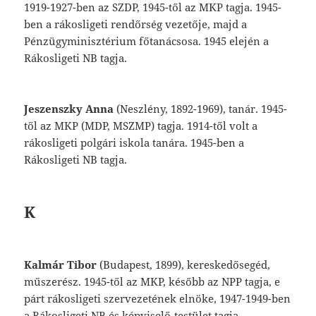
1919-1927-ben
az
SZDP,
1945-től
az
MKP
tagja.
1945-
ben
a
rákosligeti
rendőrség
vezetője,
majd
a
Pénzügyminisztérium
főta
nácsosa.
1945
elején
a
Rákosligeti
NB
tagja.
Jeszenszky
Anna
(Neszlény,
1892-1969),
tanár.
1945-
től
az
MKP
(MDP,
MSZMP)
tagja.
1914-től
volt
a
rákosligeti
polgári
iskola
tanára.
1945-ben
a
Rákosligeti
NB
tagja.
K
Kalmár
Tibor
(Budapest,
1899),
kereskedő
segéd,
műszerész.
1945-től
az
MKP,
később
az
NPP
tagja,
e
párt
rákosligeti
szervezetének
elnöke,
1947-1949-ben
a
Rákosligeti
NB
és
képviselő-testület
tagja.
–