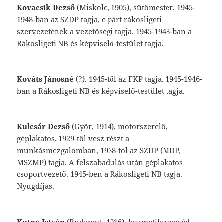
Kovacsik
Dezső
(Miskolc,
1905),
sütőmester.
1945-
1948-ban
az
SZDP
tagja,
e
párt
rákos
ligeti
szervezetének
a
vezetőségi
tagja.
1945-
1948-ban
a
Rákosligeti
NB
és
képviselő-testület
tagja.
Kováts
Jánosné
(?).
1945-től
az
FKP
tagja.
1945-1946-
ban
a
Rákosligeti
NB
és
képviselő-testület
tagja.
Kulcsár
Dezső
(Győr,
1914),
motorszerelő,
géplakatos.
1929-től
vesz
részt
a
munkás
mozgalomban,
1938-tól
az
SZDP
(MDP,
MSZMP)
tagja.
A
felszabadulás
után
gép
lakatos
csoportvezető.
1945-ben
a
Rákos
ligeti
NB
tagja.
–
Nyugdíjas.
Kutny
István
(Budapest,
1916),
kozmetikus
segéd.