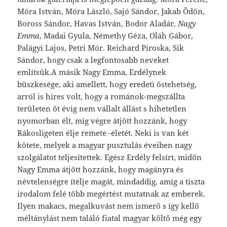
Móra István, Móra László, Sajó Sándor, Jakab Ödön,
Boross Sándor, Havas István, Bodor Aladár,
Nagy
Emma
, Madai Gyula, Némethy Géza, Oláh Gábor,
Palágyi Lajos, Petri Mór. Reichard Piroska, Sik
Sándor, hogy csak a legfontosabb neveket
említsük.A másik Nagy Emma, Erdélynek
büszkesége, aki amellett, hogy eredeti őstehetség,
arról is híres volt, hogy a románok-megszállta
területen öt évig nem vállalt állást s hihetetlen
nyomorban élt, míg végre átjött hozzánk, hogy
Rákosligeten élje remete -életét. Neki is van két
kötete, melyek a magyar pusztulás éveiben nagy
szolgálatot teljesítettek. Egész Erdély felsírt, midőn
Nagy Emma átjött hozzánk, hogy magányra és
névtelenségre ítélje magát, mindaddig, amíg a tiszta
irodalom felé több megértést mutatnak az emberek.
Ilyen makacs, megalkuvást nem ismerő s így kellő
méltánylást nem találó fiatal magyar költő még egy