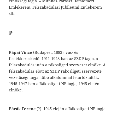
elnökségi
tagja.
–
Munkás-Paraszt
Hatalo
mért
Emlékérem,
Felszabadulási
Jubileumi
Emlékérem
stb.
P
Pápai
Vince
(Budapest,
1883),
vas-
és
festék
kereskedő.
1911-1948-ban
az
SZDP
tagja,
a
felszabadulás
után
a
rákosligeti
szervezet
elnöke.
A
felszabadulás
előtt
az
SZDP
rákos
ligeti
szervezete
vezetőségi
tagja;
több
alka
lommal
letartóztatták.
1945-1947-ben
a
Rá
kosligeti
NB
tagja,
1945
elején
elnöke.
Párák
Ferenc
(?).
1945
elején
a
Rákosligeti
NB
tagja.