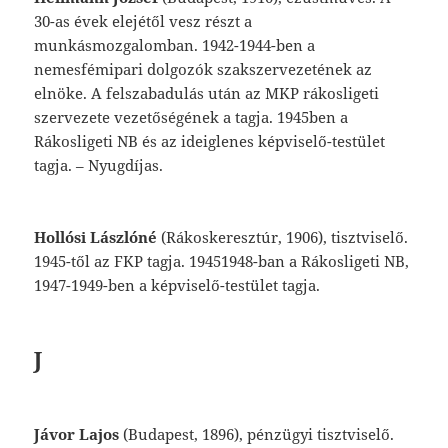
30-as
évek
elejétől
vesz
részt
a
mun
kásmozgalomban.
1942-1944-ben
a
nemes
fémipari
dolgozók
szakszervezetének
az
el
nöke.
A
felszabadulás
után
az
MKP
rákos
ligeti
szervezete
vezetőségének
a
tagja.
1945
ben
a
Rákosligeti
NB
és
az
ideiglenes
képviselő-testület
tagja.
–
Nyugdíjas.
Hollósi
Lászlóné
(Rákoskeresztúr,
1906),
tisztviselő.
1945-től
az
FKP
tagja.
1945
1948-ban
a
Rákosligeti
NB,
1947-1949-ben
a
képviselő-testület
tagja.
J
Jávor
Lajos
(Budapest,
1896),
pénzügyi
tiszt
viselő.