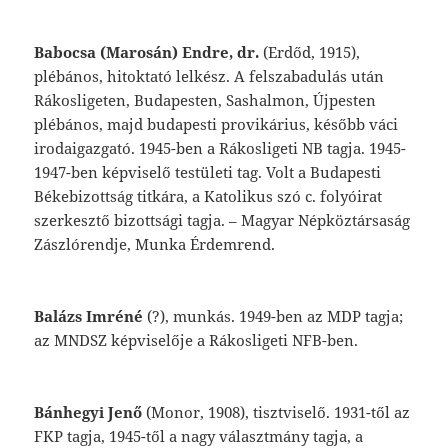
Babocsa
(Marosán)
Endre,
dr.
(Erdőd,
1915),
plébános,
hitoktató
lelkész.
A
felszabadulás
után
Rákosligeten
,
Budapesten,
Sashalmon,
Újpesten
plébános,
majd
budapesti
provi
kárius,
később
váci
irodaigazgató.
1945-ben
a
Rákosligeti
NB
tagja.
1945-
1947-ben
képviselő testületi
tag.
Volt
a
Budapesti
Béke
bizottság
titkára,
a
Katolikus
szó
c.
folyó
irat
szerkesztő
bizottsági
tagja.
–
Magyar
Népköztársaság
Zászlórendje,
Munka
Ér
demrend.
Balázs
Imréné
(?),
munkás.
1949-ben
az
MDP
tagja;
az
MNDSZ
képviselője
a
Rákosligeti
NFB-ben.
Bánhegyi
Jenő
(Monor,
1908),
tisztviselő.
1931-től
az
FKP
tagja,
1945-től
a
nagy választmány
tagja,
a