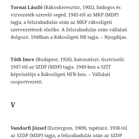
Tornai
László
(Rákoskeresztúr,
1902),
bádo
gos
és
vízvezeték-szerelő
segéd.
1945-től
az
MKP
(MDP)
tagja,
a
felszabadulás
után
az
MKP
rákosligeti
szervezetének
elnöke.
A
felszabadulás
után
vállalati
dolgozó.
1948
ban
a
Rákosligeti
NB
tagja.
–
Nyugdíjas.
Tóth
Imre
(Budapest,
1926),
katonatiszt,
tiszt
viselő.
1947-től
az
SZDP
(MDP)
tagja.
1949-ben
a
SZÍT
képviselője
a
Rákosligeti
NFB-ben.
–
Vállalati
csoportvezető.
V
Vandorfi
József
(Esztergom,
1909),
tapétázó.
1938-tól
az
SZDP
(MDP)
tagja,
a
felszaba
dulás
után
az
SZDP