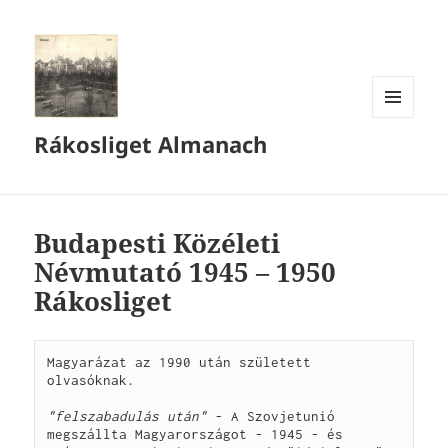
MENÜ
Rákosliget Almanach
ÉS
WIDGETEK
Budapesti Közéleti
Névmutató 1945 – 1950
Rákosliget
Magyarázat az 1990 után született 
olvasóknak.

"felszabadulás után"
 - A Szovjetunió 
megszállta Magyarországot - 1945 - és 