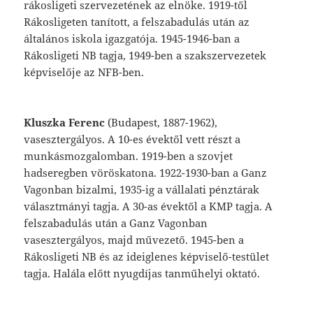
rákosligeti
szervezetének az elnöke.
1919-től
Rákosligeten
tanított,
a
fel
szabadulás
után
az
általános
iskola
igazga
tója.
1945-1946-ban
a
Rákosligeti
NB
tagja,
1949-ben
a
szakszervezetek
képviselője
az
NFB-ben.
Kluszka
Ferenc
(Budapest,
1887-1962),
vas
esztergályos.
A
10-es
évektől
vett
részt
a
munkásmozgalomban.
1919-ben
a
szovjet
hadseregben
vöröskatona.
1922-1930-ban
a
Ganz
Vagonban
bizalmi,
1935-ig
a
vállalati
pénztárak
választmányi
tagja.
A
30-as
évek
től
a
KMP
tagja.
A
felszabadulás
után
a
Ganz
Vagonban
vasesztergályos,
majd
mű
vezető.
1945-ben
a
Rákosligeti
NB
és
az
ideiglenes
képviselő-testület
tagja.
Halála
előtt
nyugdíjas
tanműhelyi
oktató.