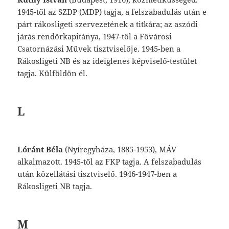
1945-től
az
SZDP
(MDP)
tagja,
a
fel
szabadulás
után
e
párt
rákosligeti
szervezeté
nek
a
titkára;
az
aszódi
járás
rendőrkapi
tánya,
1947-től
a
Fővárosi
Csatornázási
Mű
vek
tisztviselője.
1945-ben
a
Rákosligeti
NB
és
az
ideiglenes
képviselő-testület
tagja.
Kül
földön
él.
L
Lóránt
Béla
(Nyíregyháza,
1885-1953),
MÁV
alkalmazott.
1945-től
az
FKP
tagja.
A
fel
szabadulás
után
közellátási
tisztviselő.
1946-
1947-ben
a
Rákosligeti
NB
tagja.
M