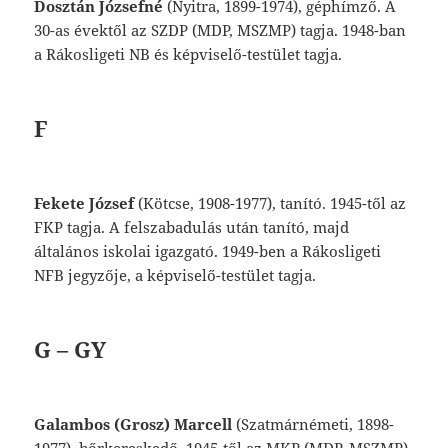
Dosztán
Józsefné
(Nyitra,
1899-1974),
gép
hímző.
A
30-as
évektől
az
SZDP
(MDP,
MSZMP)
tagja.
1948-ban
a
Rákosligeti
NB
és
képviselő-testület
tagja.
F
Fekete
József
(Kötcse,
1908-1977),
tanító.
1945-től
az
FKP
tagja.
A
felszabadulás
után
tanító,
majd
általános
iskolai
igazgató.
1949-
ben
a
Rákosligeti
NFB
jegyzője,
a
képviselő-testület
tagja.
G – GY
Galambos
(Grosz)
Marcell
(Szatmárnémeti,
1898-