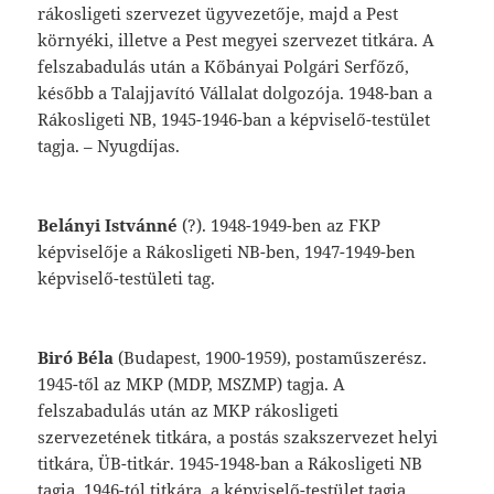
rákosligeti
szervezet
ügyvezetője,
majd
a
Pest
környéki,
illetve
a
Pest
megyei
szervezet
titkára.
A
felszabadu
lás
után
a
Kőbányai
Polgári
Serfőző,
később
a
Talajjavító
Vállalat
dolgozója.
1948-ban
a
Rákosligeti
NB,
1945-1946-ban
a
képviselő-testület
tagja.
–
Nyugdíjas.
Belányi
Istvánné
(?).
1948-1949-ben
az
FKP
képviselője
a
Rákosligeti
NB-ben,
1947-
1949-ben
képviselő-testületi
tag.
Biró
Béla
(Budapest,
1900-1959),
postamű
szerész.
1945-től
az
MKP
(MDP,
MSZMP)
tagja.
A
felszabadulás
után
az
MKP
rákos
ligeti
szervezetének
titkára,
a
postás
szak
szervezet
helyi
titkára,
ÜB-titkár.
1945-1948-
ban
a
Rákosligeti
NB
tagja,
1946-tól
titkára,
a
képviselő-testület
tagja.