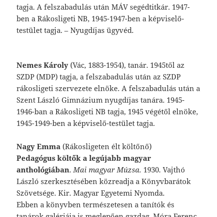
tagja.
A
felszabadulás
után
MÁV
segédtitkár.
1947-
ben
a
Rákosligeti
NB,
1945-1947-ben
a
képviselő-
testület
tagja.
–
Nyugdíjas
ügyvéd.
Nemes
Károly
(Vác,
1883-1954),
tanár.
1945
től
az
SZDP
(MDP)
tagja,
a
felszabadulás
után
az
SZDP
rákosligeti
szervezete
elnöke.
A
felszabadulás
után
a
Szent
László
Gimná
zium
nyugdíjas
tanára.
1945-
1946-ban
a
Rá
kosligeti
NB
tagja,
1945
végétől
elnöke,
1945-1949-ben
a
képviselő-testület
tagja.
Nagy Emma
(Rákosligeten élt költőnő)
Pedagógus költők a legújabb magyar
anthológiában
.
Mai magyar Múzsa.
1930. Vajthó
László szerkesztésében közreadja a Könyvbarátok
Szövetsége. Kir. Magyar Egyetemi Nyomda.
Ebben a könyvben természetesen a tanítók és
tanárok galériája is meglepően gazdag. Móra Ferenc,