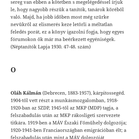
sereg van ebben a kötetben s megelégedéssel írjuk
le, hogy nagyobb részük a tanítók, tanárok köréből
való. Majd, ha jobb időben most még szürke
nevükről az elismerés keze letörli a méltatlan
feledés porát, ez a könyv igazolni fogja, hogy egyes
fórumokon ők már ma beérkezett egyéniségek.
(Néptanítók Lapja 1930. 47-48. szám)
O
Oláh
Kálmán
(Debrecen,
1883-1957),
kárpi
tossegéd.
1904-től
vett
részt
a
munkásmozga
lomban,
1918-
1920-ban
az
SZDP,
1945-től
az
MKP
(MDP)
tagja,
a
felszabadulás
után
az
MKP
rákosligeti
szervezete
titkára.
1919-
ben
a
MÁV
Északi
Főműhely
dolgozója;
1920-1941-ben
Franciaországban
emigráció
ban
élt;
a
felszabadulás
után
mint
a
MÁV
dolgozóját