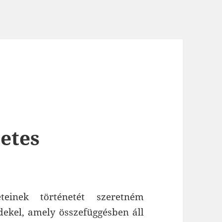
zetes
einek történetét szeretném
dekel, amely összefüggésben áll