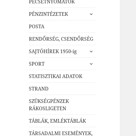
PECSÉTNYOMATOK
almenü
PÉNZINTÉZETEK
szétnyitása
POSTA
RENDŐRSÉG, CSENDŐRSÉG
almenü
SAJTÓHÍREK 1950-ig
szétnyitása
almenü
SPORT
szétnyitása
STATISZTIKAI ADATOK
STRAND
SZÜKSÉGPÉNZEK
RÁKOSLIGETEN
TÁBLÁK, EMLÉKTÁBLÁK
TÁRSADALMI ESEMÉNYEK,