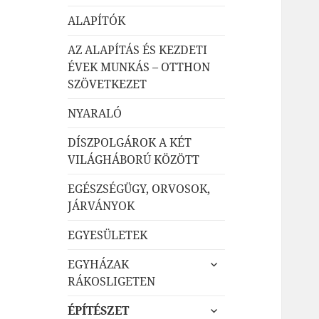
ALAPÍTÓK
AZ ALAPÍTÁS ÉS KEZDETI
ÉVEK MUNKÁS – OTTHON
SZÖVETKEZET
NYARALÓ
DÍSZPOLGÁROK A KÉT
VILÁGHÁBORÚ KÖZÖTT
EGÉSZSÉGÜGY, ORVOSOK,
JÁRVÁNYOK
EGYESÜLETEK
almenü
EGYHÁZAK
szétnyitása
RÁKOSLIGETEN
almenü
ÉPÍTÉSZET