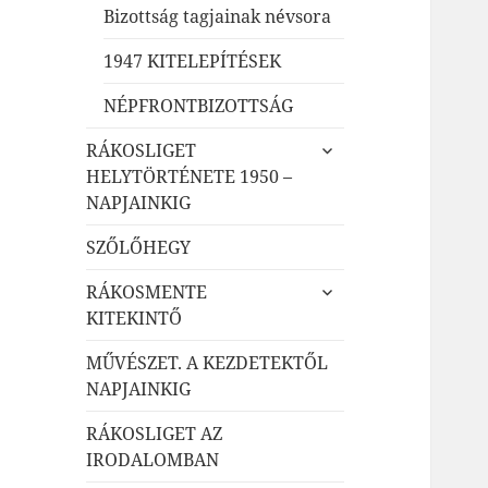
Bizottság tagjainak névsora
1947 KITELEPÍTÉSEK
NÉPFRONTBIZOTTSÁG
almenü
RÁKOSLIGET
szétnyitása
HELYTÖRTÉNETE 1950 –
NAPJAINKIG
SZŐLŐHEGY
almenü
RÁKOSMENTE
szétnyitása
KITEKINTŐ
MŰVÉSZET. A KEZDETEKTŐL
NAPJAINKIG
RÁKOSLIGET AZ
IRODALOMBAN