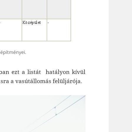
 építményei.
ban ezt a listát hatályon kívül
ásra a vasútállomás felüljárója.