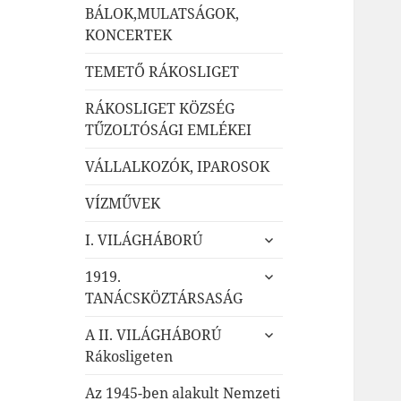
BÁLOK,MULATSÁGOK,
KONCERTEK
TEMETŐ RÁKOSLIGET
RÁKOSLIGET KÖZSÉG
TŰZOLTÓSÁGI EMLÉKEI
VÁLLALKOZÓK, IPAROSOK
VÍZMŰVEK
almenü
I. VILÁGHÁBORÚ
szétnyitása
almenü
1919.
szétnyitása
TANÁCSKÖZTÁRSASÁG
almenü
A II. VILÁGHÁBORÚ
szétnyitása
Rákosligeten
Az 1945-ben alakult Nemzeti