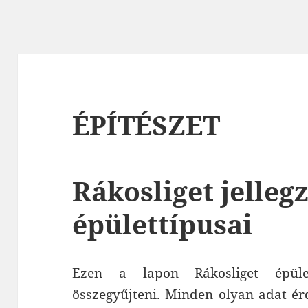
ÉPÍTÉSZET
Rákosliget jelleg
épülettípusai
Ezen a lapon Rákosliget épület
összegyűjteni. Minden olyan adat ér