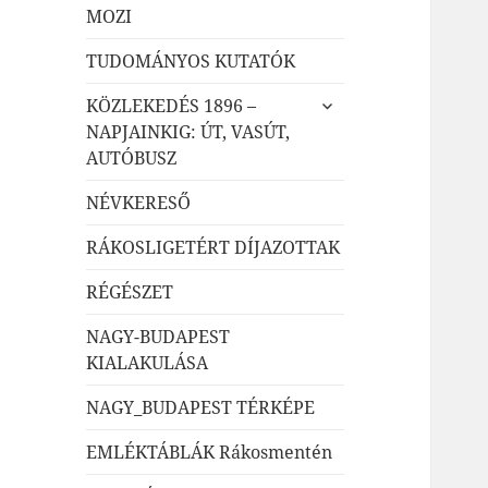
MOZI
TUDOMÁNYOS KUTATÓK
almenü
KÖZLEKEDÉS 1896 –
szétnyitása
NAPJAINKIG: ÚT, VASÚT,
AUTÓBUSZ
NÉVKERESŐ
RÁKOSLIGETÉRT DÍJAZOTTAK
RÉGÉSZET
NAGY-BUDAPEST
KIALAKULÁSA
NAGY_BUDAPEST TÉRKÉPE
EMLÉKTÁBLÁK Rákosmentén