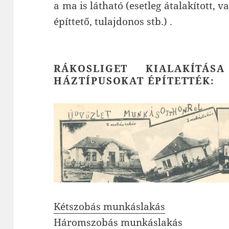
a ma is látható (esetleg átalakított, v
építtető, tulajdonos stb.) .
RÁKOSLIGET KIALAKÍTÁ
HÁZTÍPUSOKAT ÉPÍTETTÉK:
Kétszobás munkáslakás
Háromszobás munkáslakás