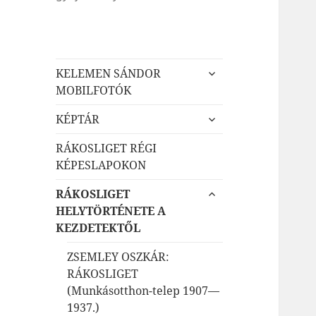
almenü
KELEMEN SÁNDOR
szétnyitása
MOBILFOTÓK
almenü
KÉPTÁR
szétnyitása
RÁKOSLIGET RÉGI
KÉPESLAPOKON
almenü
RÁKOSLIGET
szétnyitása
HELYTÖRTÉNETE A
KEZDETEKTŐL
ZSEMLEY OSZKÁR:
RÁKOSLIGET
(Munkásotthon-telep 1907—
1937.)