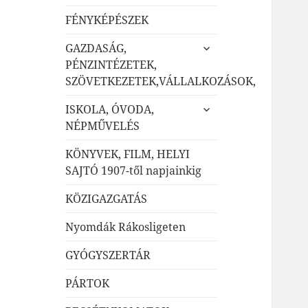
szétnyitása
FÉNYKÉPÉSZEK
almenü
GAZDASÁG,
szétnyitása
PÉNZINTÉZETEK,
SZÖVETKEZETEK,VÁLLALKOZÁSOK,
almenü
ISKOLA, ÓVODA,
szétnyitása
NÉPMŰVELÉS
KÖNYVEK, FILM, HELYI
SAJTÓ 1907-től napjainkig
KÖZIGAZGATÁS
Nyomdák Rákosligeten
GYÓGYSZERTÁR
PÁRTOK