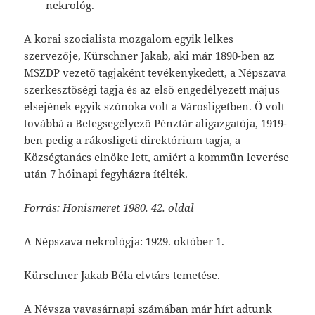
nekrológ.
A korai szocialista mozgalom egyik lelkes
szervezője, Kürschner Jakab, aki már 1890-ben az
MSZDP vezető tagjaként tevékenykedett, a Népszava
szerkesztőségi tagja és az első engedélyezett május
elsejének egyik szónoka volt a Városligetben. Ö volt
továbbá a Betegsegélyező Pénztár aligazgatója, 1919-
ben pedig a rákosligeti direktórium tagja, a
Községtanács elnöke lett, amiért a kommün leverése
után 7 hóinapi fegyházra ítélték.
Forrás: Honismeret 1980. 42. oldal
A Népszava nekrológja: 1929. október 1.
Kürschner Jakab Béla elvtárs temetése.
A Névsza vavasárnapi számában már hírt adtunk