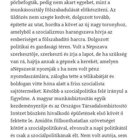
pörbefogták, pedig nem akart egyebet, mint a
munkásosztály fölszabadulását előkészíteni. Az
üldözés nem szegte kedvét, dolgozott tovább,
építette az utat, hordta a követ az új nagy toronyhoz,
amelyből a szocializmus harangszava hívja az
emberiséget a fölszabadító harcra. Dolgozott
politikai és gazdasági téren. Volt a Népszava
szerkesztője, szerkeszti és írja a lapot, de ha szükség
van rá, hajtja annak a gépnek a kerekét, amelyen
aNépszavát nyomják s ha nem volt pénz
nyomdaszámlára, zálogba tette a télikabátját és
boldogan vitte hóna alatt a friss szocialista
sajtóterméket. Később a szociálpolitika felé irányul a
figyelme. A magyar munkásbiztosítás egyik
kezdeményezője és az Országos Társadalombiztosító
Intézet büszkén hivalkodó épületének első kövét ő
fektette le. Amidőn fölbonthatatlan szövetséget
kötött a szociálpolitikával, elvonult a napi politikától
és csak a szociálpolitikának élt. Nem volt autója, sem