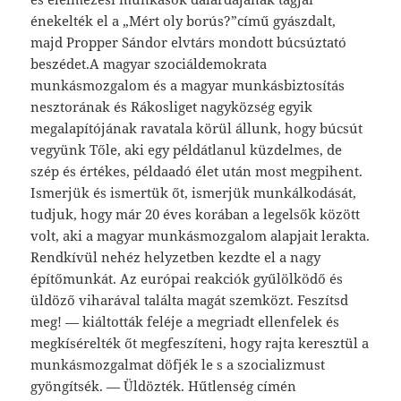
énekelték el a „Mért oly borús?”című gyászdalt,
majd Propper Sándor elvtárs mondott búcsúztató
beszédet.A magyar szociáldemokrata
munkásmozgalom és a magyar munkásbiztosítás
nesztorának és Rákosliget nagyközség egyik
megalapítójának ravatala körül állunk, hogy búcsút
vegyünk Tőle, aki egy példátlanul küzdelmes, de
szép és értékes, példaadó élet után most megpihent.
Ismerjük és ismertük őt, ismerjük munkálkodását,
tudjuk, hogy már 20 éves korában a legelsők között
volt, aki a magyar munkásmozgalom alapjait lerakta.
Rendkívül nehéz helyzetben kezdte el a nagy
építőmunkát. Az európai reakciók gyűlölködő és
üldöző viharával találta magát szemközt. Feszítsd
meg! — kiáltották feléje a megriadt ellenfelek és
megkísérelték őt megfeszíteni, hogy rajta keresztül a
munkásmozgalmat döfjék le s a szocializmust
gyöngítsék. — Üldözték. Hűtlenség címén