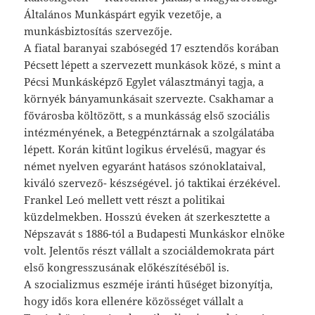
Általános Munkáspárt egyik vezetője, a
munkásbiztosítás szervezője.
A fiatal baranyai szabósegéd 17 esztendős korában
Pécsett lépett a szervezett munkások közé, s mint a
Pécsi Munkásképző Egylet választmányi tagja, a
környék bányamunkásait szervezte. Csakhamar a
fővárosba költözött, s a munkásság első szociális
intézményének, a Betegpénztárnak a szolgálatába
lépett. Korán kitűnt logikus érvelésű, magyar és
német nyelven egyaránt hatásos szónoklataival,
kiváló szervező- készségével. jó taktikai érzékével.
Frankel Leó mellett vett részt a politikai
küzdelmekben. Hosszú éveken át szerkesztette a
Népszavát s 1886-tól a Budapesti Munkáskor elnöke
volt. Jelentős részt vállalt a szociáldemokrata párt
első kongresszusának előkészítéséből is.
A szocializmus eszméje iránti hűséget bizonyítja,
hogy idős kora ellenére közösséget vállalt a