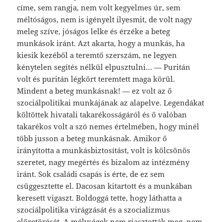
címe, sem rangja, nem volt kegyelmes úr, sem
méltóságos, nem is igényelt ilyesmit, de volt nagy
meleg szíve, jóságos lelke és érzéke a beteg
munkások iránt. Azt akarta, hogy a munkás, ha
kiesik kezéből a teremtő szerszám, ne legyen
kénytelen segítés nélkül elpusztulni… — Puritán
volt és puritán légkört teremtett maga körül.
Mindent a beteg munkásnak! — ez volt az ő
szociálpolitikai munkájának az alapelve. Legendákat
költöttek hivatali takarékosságáról és ő valóban
takarékos volt a szó nemes értelmében, hogy minél
több jusson a beteg munkásnak. Amikor ő
irányította a munkásbiztosítást, volt is kölcsönös
szeretet, nagy megértés és bizalom az intézmény
iránt. Sok családi csapás is érte, de ez sem
csüggesztette el. Dacosan kitartott és a munkában
keresett vigaszt. Boldoggá tette, hogy láthatta a
szociálpolitika virágzását és a szocializmus
előretörését. A mélységek nem riasztották meg, nem