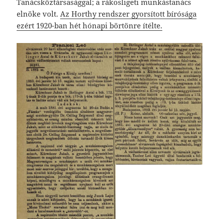
Tanácsköztársasággal; a rákosligeti munkástanács
elnöke volt.
Az Horthy rendszer gyorsított bírósága
ezért 1920-ban hét hónapi börtönre ítélte.