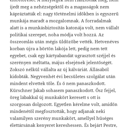
ijedt meg a nehézségektől és a magasságok nem
kápráztatták el: nagy történelmi időkben is egyszerű
munkája maradt a mozgalomnak. A forradalmak
alatt is a munkásbiztosítás katonája volt, nem vállalt
politikai szerepet, noha módja volt hozzá. Az
összeomlás után mégis üldözőbe vették. Hetvenéves
korban újra a börtön lakója lett, pedig nem tett
egyebet, csak egy kártyabandát ugrasztott széjjel és
szerényen méltatta, május elsejének jelentőségét.
Zokszó nélkül vállalta az új kálváriát. Állásából
kidobták. Negyvenhét évi becsületes szolgálat után
mindent elvettek tőle. És ő nem panaszkodott.
Kürschner Jakab sohasem panaszkodott. Ősz fejjel,
öreg lábakkal új munkakört keresett s ott is
szorgosan dolgozott. Egyetlen kérelme volt, amidőn
mindenétől megfosztották, hogy adjanak neki
valamilyen szerény munkakört, amellyel hűséges
élettársának kenyeret kereshessen. És bejárt Pestre,