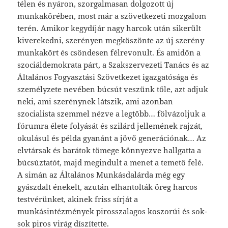
télen és nyáron, szorgalmasan dolgozott új
munkakörében, most már a szövetkezeti mozgalom
terén. Amikor kegydíjár nagy harcok után sikerült
kiverekedni, szerényen megköszönte az új szerény
munkakört és csöndesen félrevonult. És amidőn a
szociáldemokrata párt, a Szakszervezeti Tanács és az
Általános Fogyasztási Szövetkezet igazgatósága és
személyzete nevében búcsút veszünk tőle, azt adjuk
neki, ami szerénynek látszik, ami azonban
szocialista szemmel nézve a legtöbb… fölvázoljuk a
fórumra élete folyását és szilárd jellemének rajzát,
okulásul és példa gyanánt a jövő generációnak… Az
elvtársak és barátok tömege könnyezve hallgatta a
búcsúztatót, majd megindult a menet a temető felé.
A simán az Általános Munkásdalárda még egy
gyászdalt énekelt, azután elhantolták öreg harcos
testvérünket, akinek friss sírját a
munkásintézmények pirosszalagos koszorúi és sok-
sok piros virág díszítette.