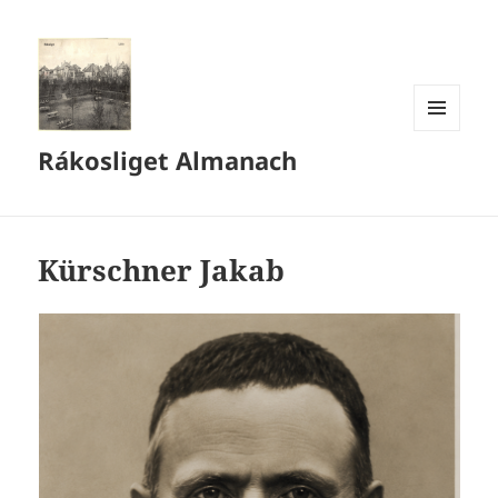
MENÜ
Rákosliget Almanach
ÉS
WIDGETEK
Kürschner Jakab