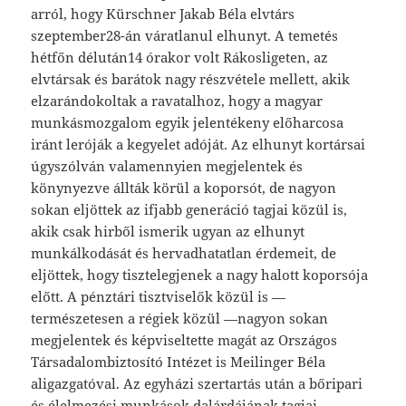
arról, hogy Kürschner Jakab Béla elvtárs
szeptember28-án váratlanul elhunyt. A temetés
hétfőn délután14 órakor volt Rákosligeten, az
elvtársak és barátok nagy részvétele mellett, akik
elzarándokoltak a ravatalhoz, hogy a magyar
munkásmozgalom egyik jelentékeny előharcosa
iránt leróják a kegyelet adóját. Az elhunyt kortársai
úgyszólván valamennyien megjelentek és
könynyezve állták körül a koporsót, de nagyon
sokan eljöttek az ifjabb generáció tagjai közül is,
akik csak hirből ismerik ugyan az elhunyt
munkálkodását és hervadhatatlan érdemeit, de
eljöttek, hogy tisztelegjenek a nagy halott koporsója
előtt. A pénztári tisztviselők közül is —
természetesen a régiek közül —nagyon sokan
megjelentek és képviseltette magát az Országos
Társadalombiztosító Intézet is Meilinger Béla
aligazgatóval. Az egyházi szertartás után a bőripari
és élelmezési munkások dalárdájának tagjai