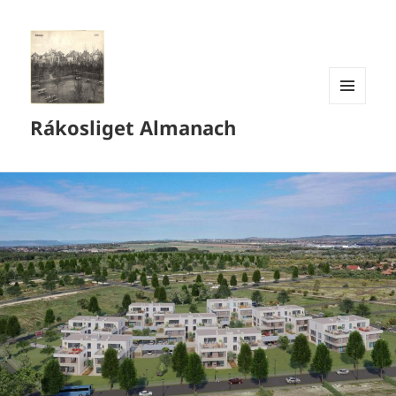
MENÜ
Rákosliget Almanach
ÉS
WIDGETEK