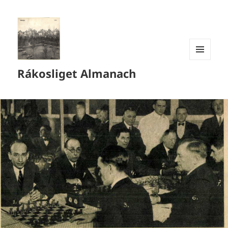
MENÜ
Rákosliget Almanach
ÉS
WIDGETEK