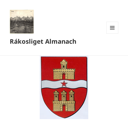
MENÜ
Rákosliget Almanach
ÉS
WIDGETEK