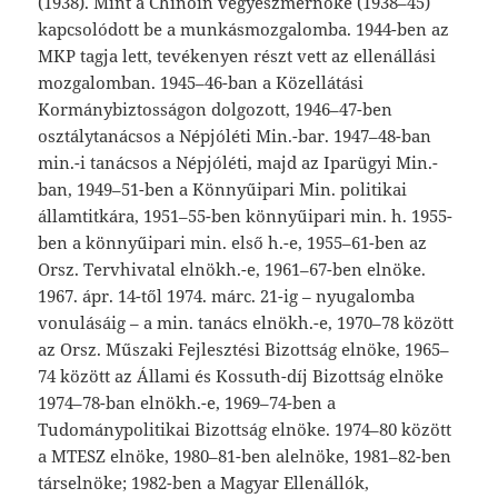
(1938). Mint a Chinoin vegyészmérnöke (1938–45)
kapcsolódott be a munkásmozgalomba. 1944-ben az
MKP tagja lett, tevékenyen részt vett az ellenállási
mozgalomban. 1945–46-ban a Közellátási
Kormánybiztosságon dolgozott, 1946–47-ben
osztálytanácsos a Népjóléti Min.-bar. 1947–48-ban
min.-i tanácsos a Népjóléti, majd az Iparügyi Min.-
ban, 1949–51-ben a Könnyűipari Min. politikai
államtitkára, 1951–55-ben könnyűipari min. h. 1955-
ben a könnyűipari min. első h.-e, 1955–61-ben az
Orsz. Tervhivatal elnökh.-e, 1961–67-ben elnöke.
1967. ápr. 14-től 1974. márc. 21-ig – nyugalomba
vonulásáig – a min. tanács elnökh.-e, 1970–78 között
az Orsz. Műszaki Fejlesztési Bizottság elnöke, 1965–
74 között az Állami és Kossuth-díj Bizottság elnöke
1974–78-ban elnökh.-e, 1969–74-ben a
Tudománypolitikai Bizottság elnöke. 1974–80 között
a MTESZ elnöke, 1980–81-ben alelnöke, 1981–82-ben
társelnöke; 1982-ben a Magyar Ellenállók,