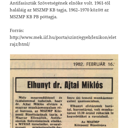
Antifasiszták Szövetségének elnöke volt. 1961-től
haláláig az MSZMP KB tagja, 1962–1970 között az
MSZMP KB PB póttagja.
Forrás:
http://www.mek.iif.hu/porta/szint/egyeb/lexikon/elet
rajz/html/