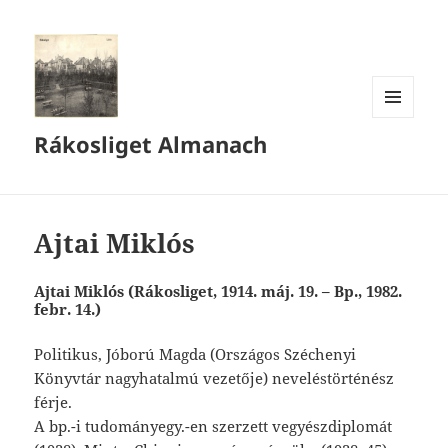
MENÜ
Rákosliget Almanach
ÉS
WIDGETEK
Ajtai Miklós
Ajtai Miklós (Rákosliget, 1914. máj. 19. – Bp., 1982.
febr. 14.)
Politikus, Jóború Magda (Országos Széchenyi
Könyvtár nagyhatalmú vezetője) neveléstörténész
férje.
A bp.-i tudományegy.-en szerzett vegyészdiplomát