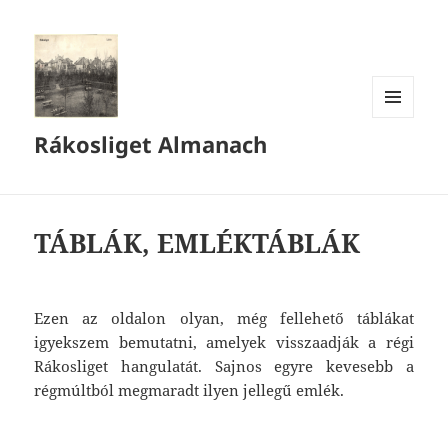
MENÜ
Rákosliget Almanach
ÉS
WIDGETEK
TÁBLÁK, EMLÉKTÁBLÁK
Ezen az oldalon olyan, még fellehető táblákat
igyekszem bemutatni, amelyek visszaadják a régi
Rákosliget hangulatát. Sajnos egyre kevesebb a
régmúltból megmaradt ilyen jellegű emlék.