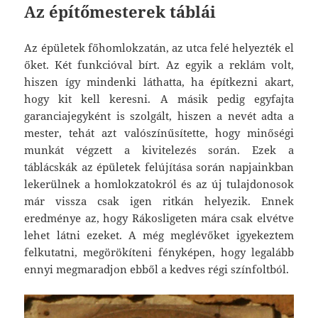
Az építőmesterek táblái
Az épületek főhomlokzatán, az utca felé helyezték el
őket. Két funkcióval bírt. Az egyik a reklám volt,
hiszen így mindenki láthatta, ha építkezni akart,
hogy kit kell keresni. A másik pedig egyfajta
garanciajegyként is szolgált, hiszen a nevét adta a
mester, tehát azt valószínűsítette, hogy minőségi
munkát végzett a kivitelezés során. Ezek a
táblácskák az épületek felújítása során napjainkban
lekerülnek a homlokzatokról és az új tulajdonosok
már vissza csak igen ritkán helyezik. Ennek
eredménye az, hogy Rákosligeten mára csak elvétve
lehet látni ezeket. A még meglévőket igyekeztem
felkutatni, megörökíteni fényképen, hogy legalább
ennyi megmaradjon ebből a kedves régi színfoltból.