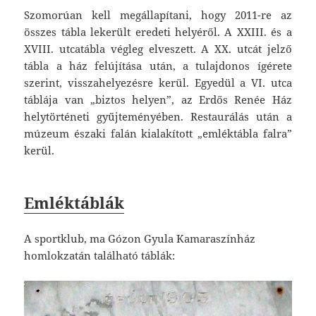
Szomorúan kell megállapítani, hogy 2011-re az
összes tábla lekerült eredeti helyéről. A XXIII. és a
XVIII. utcatábla végleg elveszett. A XX. utcát jelző
tábla a ház felújítása után, a tulajdonos ígérete
szerint, visszahelyezésre kerül. Egyedül a VI. utca
táblája van „biztos helyen”, az Erdős Renée Ház
helytörténeti gyűjteményében. Restaurálás után a
múzeum északi falán kialakított „emléktábla falra”
kerül.
Emléktáblák
A sportklub, ma Gózon Gyula Kamaraszínház
homlokzatán található táblák: