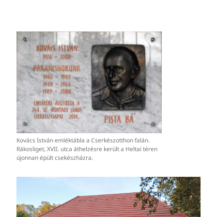
Kovács István emléktábla a Cserkészotthon falán.
Rákosliget, XVII. utca áthelzésre került a Heltai téren
újonnan épült csekészházra.