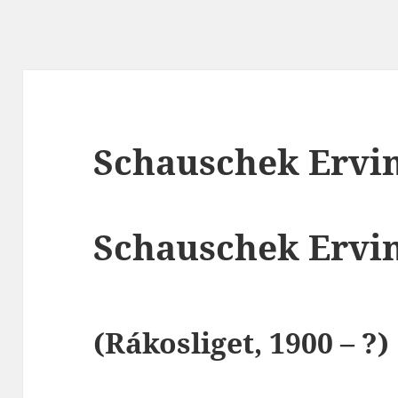
Schauschek Ervi
Schauschek
Ervi
(
Rákosliget
, 1900 – ?)