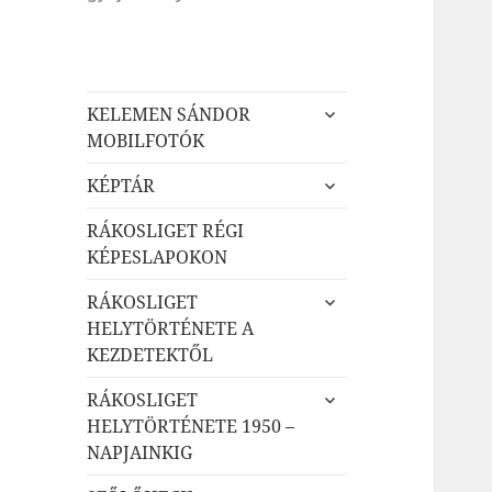
almenü
KELEMEN SÁNDOR
szétnyitása
MOBILFOTÓK
almenü
KÉPTÁR
szétnyitása
RÁKOSLIGET RÉGI
KÉPESLAPOKON
almenü
RÁKOSLIGET
szétnyitása
HELYTÖRTÉNETE A
KEZDETEKTŐL
almenü
RÁKOSLIGET
szétnyitása
HELYTÖRTÉNETE 1950 –
NAPJAINKIG