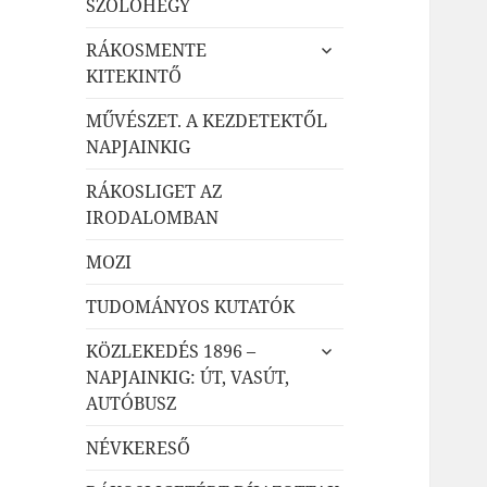
SZŐLŐHEGY
almenü
RÁKOSMENTE
szétnyitása
KITEKINTŐ
MŰVÉSZET. A KEZDETEKTŐL
NAPJAINKIG
RÁKOSLIGET AZ
IRODALOMBAN
MOZI
TUDOMÁNYOS KUTATÓK
almenü
KÖZLEKEDÉS 1896 –
szétnyitása
NAPJAINKIG: ÚT, VASÚT,
AUTÓBUSZ
NÉVKERESŐ