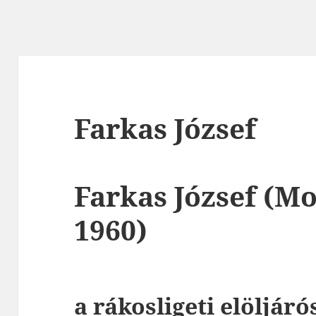
Farkas József
Farkas József
(Moc
1960)
a rákosligeti elöljáró