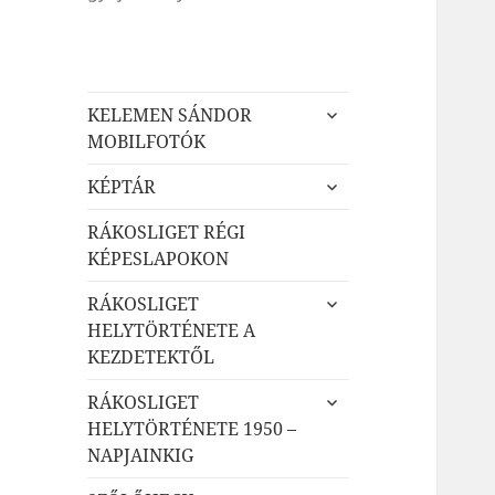
almenü
KELEMEN SÁNDOR
szétnyitása
MOBILFOTÓK
almenü
KÉPTÁR
szétnyitása
RÁKOSLIGET RÉGI
KÉPESLAPOKON
almenü
RÁKOSLIGET
szétnyitása
HELYTÖRTÉNETE A
KEZDETEKTŐL
almenü
RÁKOSLIGET
szétnyitása
HELYTÖRTÉNETE 1950 –
NAPJAINKIG