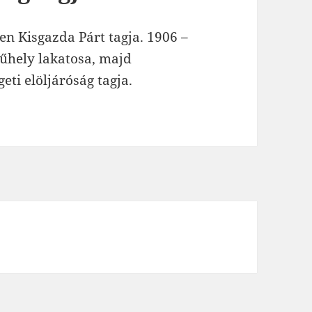
len Kisgazda Párt tagja. 1906
–
mű
hely lakatosa, majd
eti elöljáróság tagja.