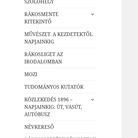
SZŐLŐHEGY
almenü
RÁKOSMENTE
szétnyitása
KITEKINTŐ
MŰVÉSZET. A KEZDETEKTŐL
NAPJAINKIG
RÁKOSLIGET AZ
IRODALOMBAN
MOZI
TUDOMÁNYOS KUTATÓK
almenü
KÖZLEKEDÉS 1896 –
szétnyitása
NAPJAINKIG: ÚT, VASÚT,
AUTÓBUSZ
NÉVKERESŐ