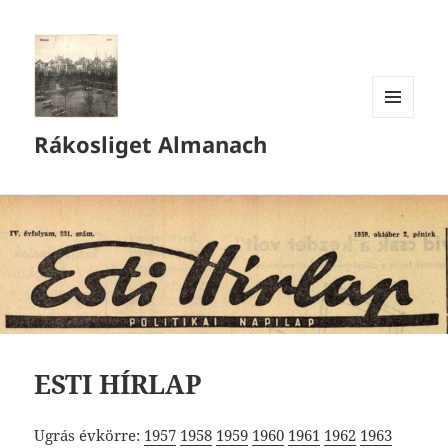
MENÜ
Rákosliget Almanach
ÉS
WIDGETEK
ESTI HÍRLAP
Ugrás évkörre:
1957
1958
1959
1960
1961
1962
1963