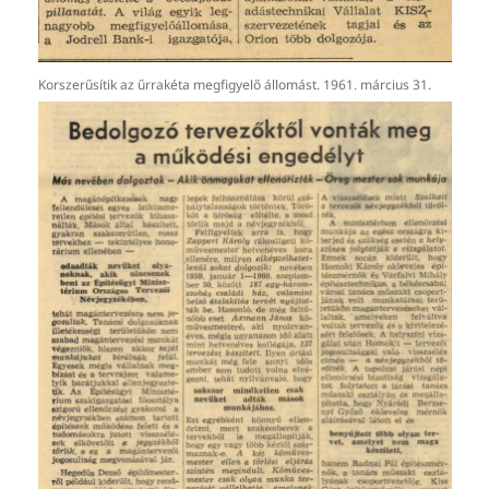
Korszerűsítik az űrrakéta megfigyelő állomást. 1961. március 31.