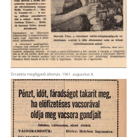
Űrrakéta megfigyelő állomás. 1961. augusztus 8.