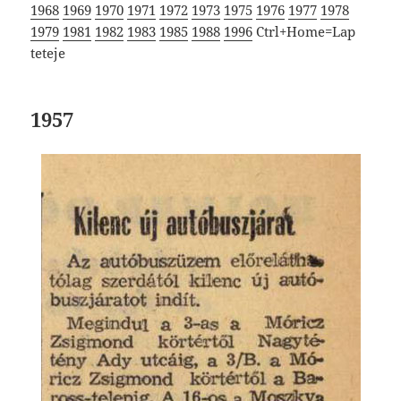
1968
1969
1970
1971
1972
1973
1975
1976
1977
1978
1979
1981
1982
1983
1985
1988
1996
Ctrl+Home=Lap
teteje
1957