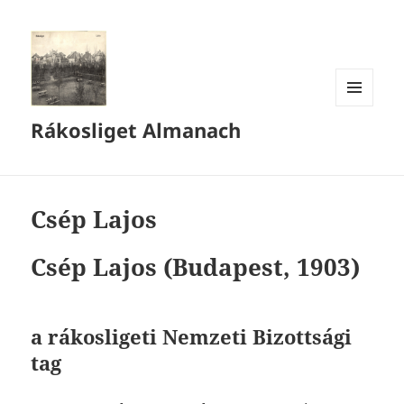
MENÜ
Rákosliget Almanach
ÉS
WIDGETEK
Csép Lajos
Csép
Lajos (Budapest, 1903)
a rákosligeti Nemzeti Bizottsági
tag