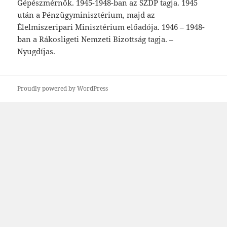
Gépészmérnök.
1945-1948-ban az SZDP tagja. 1945
után a Pénzügyminisztérium, majd az
Élelmiszeripari Minisztérium előadója. 1946 –
1948-
ban a Rákosligeti Nemzeti Bizottság tagja. –
Nyug
díjas.
Proudly powered by WordPress