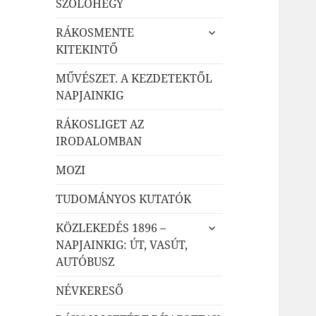
SZŐLŐHEGY
almenü
RÁKOSMENTE
szétnyitása
KITEKINTŐ
MŰVÉSZET. A KEZDETEKTŐL
NAPJAINKIG
RÁKOSLIGET AZ
IRODALOMBAN
MOZI
TUDOMÁNYOS KUTATÓK
almenü
KÖZLEKEDÉS 1896 –
szétnyitása
NAPJAINKIG: ÚT, VASÚT,
AUTÓBUSZ
NÉVKERESŐ