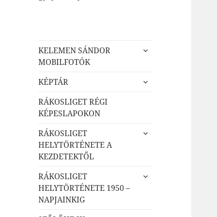
almenü
KELEMEN SÁNDOR
szétnyitása
MOBILFOTÓK
almenü
KÉPTÁR
szétnyitása
RÁKOSLIGET RÉGI
KÉPESLAPOKON
almenü
RÁKOSLIGET
szétnyitása
HELYTÖRTÉNETE A
KEZDETEKTŐL
almenü
RÁKOSLIGET
szétnyitása
HELYTÖRTÉNETE 1950 –
NAPJAINKIG