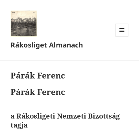
MENÜ
Rákosliget Almanach
ÉS
WIDGETEK
Párák Ferenc
Párák Ferenc
a Rákosligeti Nemzeti Bizottság
tagja