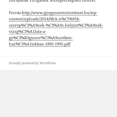
flórájának vizsgálata. Közegészségtani Intézet.
Forrás:
http://www.gyogyszeresztortenet.hu/wp-
content/uploads/2014/08/A-n%C5%91k-
szerep%C3%A9nek-%C3%A9s-helyzet%C3%A9nek-
vizsg%C3%A1lata-a-
gy%C3%B3gyszer%C3%A9szetben-
haz%C3%A1nkban-1895-1995.pdf
Proudly powered by WordPress