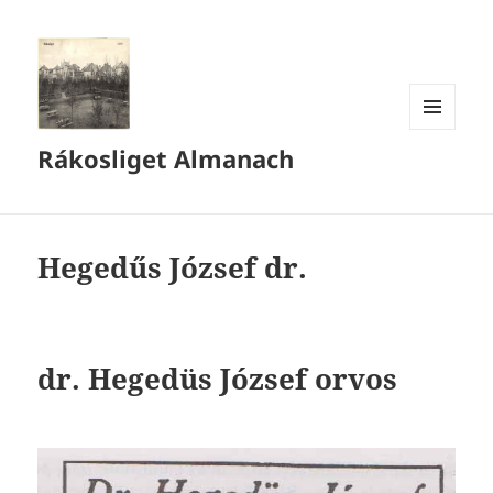
MENÜ
Rákosliget Almanach
ÉS
WIDGETEK
Hegedűs József dr.
dr. Hegedüs József orvos