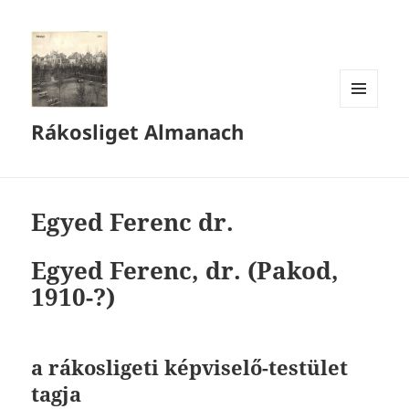
MENÜ
Rákosliget Almanach
ÉS
WIDGETEK
Egyed Ferenc dr.
Egyed Ferenc,
dr. (Pakod,
1910-?)
a rákosli
geti képviselő-testület
tagja