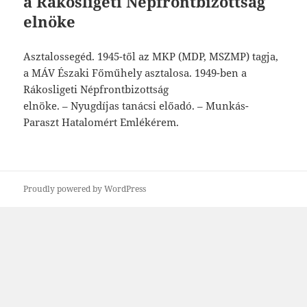
a
Rá
kosligeti Népfrontbizottság
elnöke
Asz
talossegéd. 1945-től az MKP (MDP,
MSZMP) tagja,
a MÁV
Északi Főműhely asztalosa. 1949-ben a
Rá
kosligeti Népfrontbizottság
elnöke. – Nyugdíjas tanácsi
előadó. – Munkás-
Paraszt Hatalomért Em
lékérem.
Proudly powered by WordPress