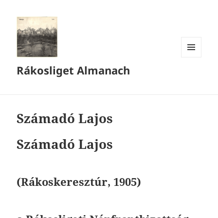
MENÜ
Rákosliget Almanach
ÉS
WIDGETEK
Számadó Lajos
Számadó Lajos
(Rákoskeresztúr, 1905)