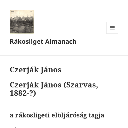
MENÜ
Rákosliget Almanach
ÉS
WIDGETEK
Czerják János
Czerják János
(Szarvas,
1882-?)
a rákosligeti elöljáróság tagja